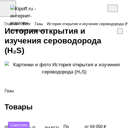
Главная
Блог
Газы
История открытия и изучения сероводорода (
История открытия и
изучения сероводорода
(H₂S)
Газы
Товары
Советуем
от
По
от 64 050 ₽