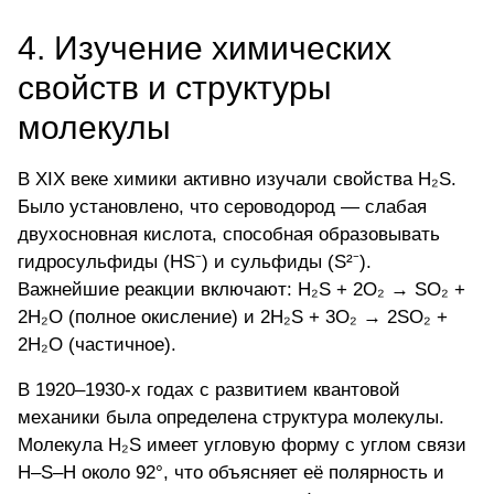
4. Изучение химических
свойств и структуры
молекулы
В XIX веке химики активно изучали свойства H₂S.
Было установлено, что сероводород — слабая
двухосновная кислота, способная образовывать
гидросульфиды (HS⁻) и сульфиды (S²⁻).
Важнейшие реакции включают: H₂S + 2O₂ → SO₂ +
2H₂O (полное окисление) и 2H₂S + 3O₂ → 2SO₂ +
2H₂O (частичное).
В 1920–1930-х годах с развитием квантовой
механики была определена структура молекулы.
Молекула H₂S имеет угловую форму с углом связи
H–S–H около 92°, что объясняет её полярность и