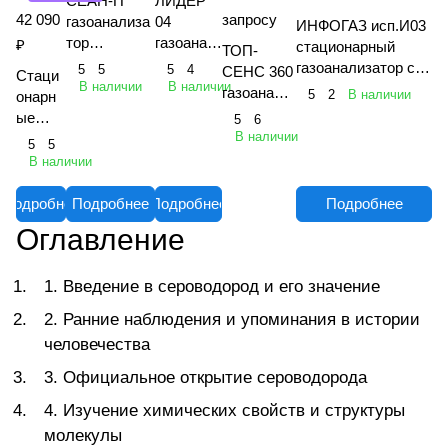
СЕАН-П
ЛИДЕР
42 090
запросу
газоанализа
04
ИНФОГАЗ исп.И03
тор
газоанал
₽
стационарный
ТОП-
взрывозащи
изатор
газоанализатор с
5
5
5
4
СЕНС 360
Стаци
щенный
портатив
В наличии
В наличии
датчиком
газоанали
5
2
В наличии
онарн
многоканаль
ный
взрывобезопасного
затор
ые
5
6
ный
многокан
исполнения
портативн
В наличии
газоан
5
5
переносной
альный
"Хоббит-ТВ" исп.Г
ый
ализат
В наличии
1
многокана
оры
льный
Хобби
Подробнее
Подробнее
Подробнее
Подробнее
т-Т
Оглавление
1. Введение в сероводород и его значение
2. Ранние наблюдения и упоминания в истории
человечества
3. Официальное открытие сероводорода
4. Изучение химических свойств и структуры
молекулы