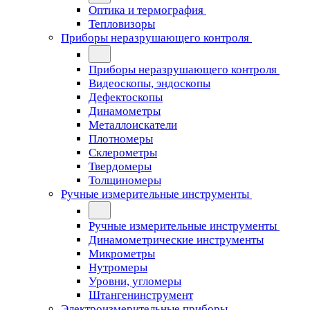
Оптика и термография
Тепловизоры
Приборы неразрушающего контроля
Приборы неразрушающего контроля
Видеоскопы, эндоскопы
Дефектоскопы
Динамометры
Металлоискатели
Плотномеры
Склерометры
Твердомеры
Толщиномеры
Ручные измерительные инструменты
Ручные измерительные инструменты
Динамометрические инструменты
Микрометры
Нутромеры
Уровни, угломеры
Штангенинструмент
Электроизмерительные приборы