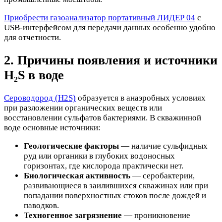
Приобрести газоанализатор портативный ЛИДЕР 04
с
USB-интерфейсом для передачи данных особенно удобно
для отчетности.
2. Причины появления и источники
H₂S в воде
Сероводород (H2S)
образуется в анаэробных условиях
при разложении органических веществ или
восстановлении сульфатов бактериями. В скважинной
воде основные источники:
Геологические факторы
— наличие сульфидных
руд или органики в глубоких водоносных
горизонтах, где кислорода практически нет.
Биологическая активность
— серобактерии,
развивающиеся в заилившихся скважинах или при
попадании поверхностных стоков после дождей и
паводков.
Техногенное загрязнение
— проникновение