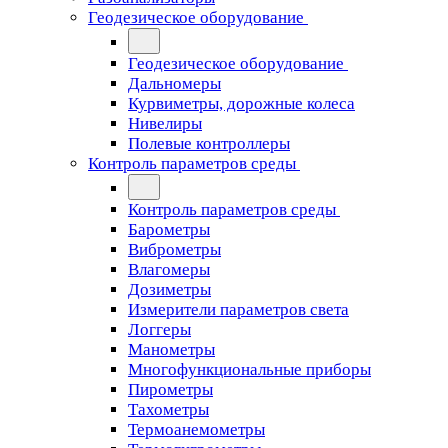
Геодезическое оборудование
Геодезическое оборудование
Дальномеры
Курвиметры, дорожные колеса
Нивелиры
Полевые контроллеры
Контроль параметров среды
Контроль параметров среды
Барометры
Виброметры
Влагомеры
Дозиметры
Измерители параметров света
Логгеры
Манометры
Многофункциональные приборы
Пирометры
Тахометры
Термоанемометры