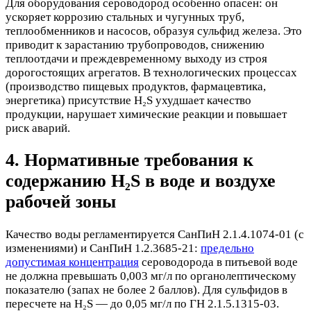
Для оборудования сероводород особенно опасен: он
ускоряет коррозию стальных и чугунных труб,
теплообменников и насосов, образуя сульфид железа. Это
приводит к зарастанию трубопроводов, снижению
теплоотдачи и преждевременному выходу из строя
дорогостоящих агрегатов. В технологических процессах
(производство пищевых продуктов, фармацевтика,
энергетика) присутствие H₂S ухудшает качество
продукции, нарушает химические реакции и повышает
риск аварий.
4. Нормативные требования к
содержанию H₂S в воде и воздухе
рабочей зоны
Качество воды регламентируется СанПиН 2.1.4.1074-01 (с
изменениями) и СанПиН 1.2.3685-21:
предельно
допустимая концентрация
сероводорода в питьевой воде
не должна превышать 0,003 мг/л по органолептическому
показателю (запах не более 2 баллов). Для сульфидов в
пересчете на H₂S — до 0,05 мг/л по ГН 2.1.5.1315-03.