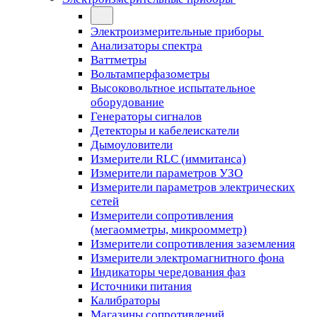
Электроизмерительные приборы
Анализаторы спектра
Ваттметры
Вольтамперфазометры
Высоковольтное испытательное
оборудование
Генераторы сигналов
Детекторы и кабелеискатели
Дымоуловители
Измерители RLC (иммитанса)
Измерители параметров УЗО
Измерители параметров электрических
сетей
Измерители сопротивления
(мегаомметры, микроомметр)
Измерители сопротивления заземления
Измерители электромагнитного фона
Индикаторы чередования фаз
Источники питания
Калибраторы
Магазины сопротивлений