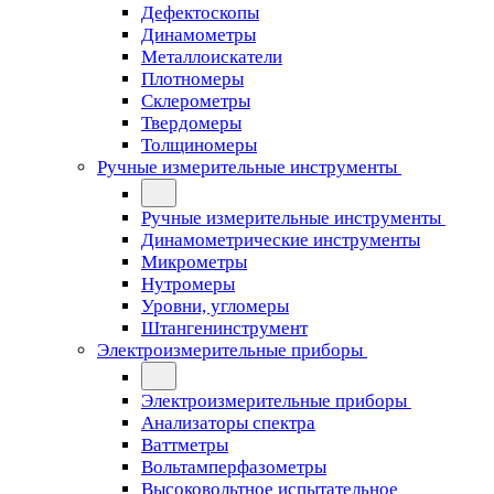
Дефектоскопы
Динамометры
Металлоискатели
Плотномеры
Склерометры
Твердомеры
Толщиномеры
Ручные измерительные инструменты
Ручные измерительные инструменты
Динамометрические инструменты
Микрометры
Нутромеры
Уровни, угломеры
Штангенинструмент
Электроизмерительные приборы
Электроизмерительные приборы
Анализаторы спектра
Ваттметры
Вольтамперфазометры
Высоковольтное испытательное