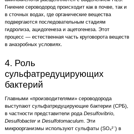
Гниение сероводород происходит как в почве, так и
в сточных водах, где органические вещества
подвергаются последовательным стадиям
гидролиза, ацидогенеза и ацетогенеза. Этот
процесс — естественная часть круговорота веществ
в анаэробных условиях.
4. Роль
сульфатредуцирующих
бактерий
Главными «производителями» сероводорода
выступают сульфатредуцирующие бактерии (СРБ),
в частности представители рода
Desulfovibrio
,
Desulfobacter
и
Desulfotomaculum
. Эти
микроорганизмы используют сульфаты (SO₄²⁻) в