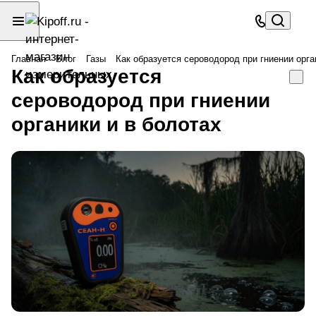
Главная
Блог
Газы
Как образуется сероводород при гниении орга
Как образуется
сероводород при гниении
органики и в болотах