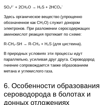
SO₄²⁻ + 2CH₂O → H₂S + 2HCO₃⁻
Здесь органическое вещество (упрощенно
обозначенное как CH₂O) служит донором
электронов. При разложении серосодержащих
аминокислот реакция протекает по схеме:
R-CH₂-SH → R-CH₃ + H₂S (для цистеина).
В природных условиях эти процессы идут
параллельно, усиливая друг друга. Сероводород
гниение сопровождается также образованием
метана
и углекислого газа.
6. Особенности образования
сероводорода в болотах и
донных отложениях