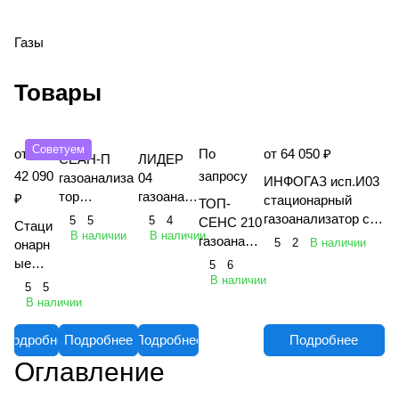
Газы
Товары
Советуем
от
По
от 64 050 ₽
СЕАН-П
ЛИДЕР
42 090
запросу
газоанализа
04
ИНФОГАЗ исп.И03
тор
газоанал
₽
стационарный
ТОП-
взрывозащи
изатор
газоанализатор с
5
5
5
4
СЕНС 210
Стаци
щенный
портатив
В наличии
В наличии
датчиком
газоанали
5
2
В наличии
онарн
многоканаль
ный
взрывобезопасного
затор
ые
5
6
ный
многокан
исполнения
портативн
В наличии
газоан
5
5
переносной
альный
"Хоббит-ТВ" исп.Г
ый
ализат
В наличии
1
однокана
оры
льный
Хобби
Подробнее
Подробнее
Подробнее
Подробнее
т-Т
Оглавление