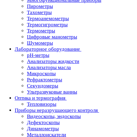
Многофункциональные приборы
Пирометры
Тахометры
Термоанемометры
Термогигрометры
Термометры
Цифровые манометры
Шумомеры
Лабораторное оборудование
pH-метры
Анализаторы жидкости
Анализаторы масла
Микроскопы
Рефрактометры
Секундомеры
Ультразвуковые ванны
Оптика и термография
Тепловизоры
Приборы неразрушающего контроля
Видеоскопы, эндоскопы
Дефектоскопы
Динамометры
Металлоискатели