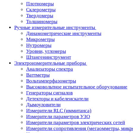
Плотномеры
Склерометры
Твердомеры
Толщиномеры
Ручные измерительные инструменты
Динамометрические инструменты
Микрометры
Нутромеры
Уровни, угломеры
Штангенинструмент
Электроизмерительные приборы
Анализаторы спектра
Ваттметры
Вольтамперфазометры
Высоковольтное испытательное оборудование
Генераторы сигналов
Детекторы и кабелеискатели
Дымоуловители
Измерители RLC (иммитанса)
Измерители параметров УЗО
Измерители параметров электрических сетей
Измерители сопротивления (мегаомметры, мик