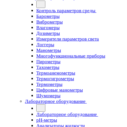
Контроль параметров среды
Барометры
Виброметры
Влагомеры
Дозиметры
Измерители параметров света
Логгеры
Манометры
Многофункциональные приборы
Пирометры
Тахометры
Термоанемометры
Термогигрометры
Термометры
Цифровые манометры
Шумомеры
Лабораторное оборудование
Лабораторное оборудование
pH-метры
Анализаторы жидкости