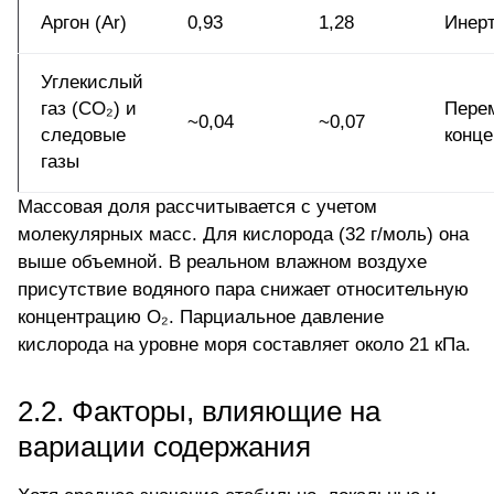
Аргон (Ar)
0,93
1,28
Инер
Углекислый
газ (CO₂) и
Пере
~0,04
~0,07
следовые
конце
газы
Массовая доля рассчитывается с учетом
молекулярных масс. Для кислорода (32 г/моль) она
выше объемной. В реальном влажном воздухе
присутствие водяного пара снижает относительную
концентрацию O₂. Парциальное давление
кислорода на уровне моря составляет около 21 кПа.
2.2. Факторы, влияющие на
вариации содержания