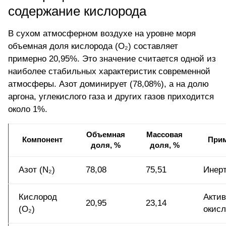
содержание кислорода
В сухом атмосферном воздухе на уровне моря
объемная доля
кислорода
(O₂) составляет
примерно 20,95%. Это значение считается одной из
наиболее стабильных характеристик современной
атмосферы. Азот доминирует (78,08%), а на долю
аргона, углекислого газа и других газов приходится
около 1%.
Объемная
Массовая
Компонент
Прим
доля, %
доля, %
Азот (N₂)
78,08
75,51
Инерт
Кислород
Акти
20,95
23,14
(O₂)
окисл