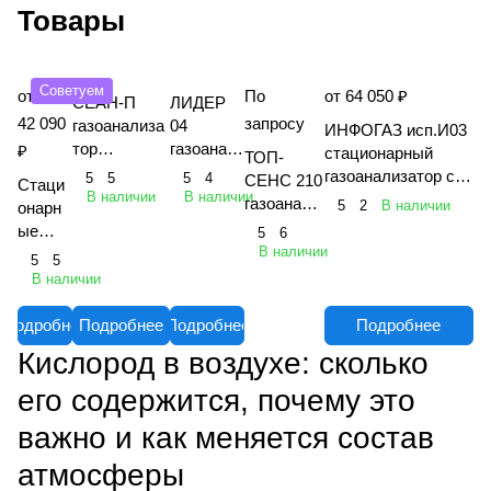
Товары
Советуем
от
По
от 64 050 ₽
СЕАН-П
ЛИДЕР
42 090
запросу
газоанализа
04
ИНФОГАЗ исп.И03
тор
газоанал
₽
стационарный
ТОП-
взрывозащи
изатор
газоанализатор с
5
5
5
4
СЕНС 210
Стаци
щенный
портатив
В наличии
В наличии
датчиком
газоанали
5
2
В наличии
онарн
многоканаль
ный
взрывобезопасного
затор
ые
5
6
ный
многокан
исполнения
портативн
В наличии
газоан
5
5
переносной
альный
"Хоббит-ТВ" исп.Г
ый
ализат
В наличии
1
однокана
оры
льный
Хобби
Подробнее
Подробнее
Подробнее
Подробнее
т-Т
Кислород в воздухе: сколько
его содержится, почему это
важно и как меняется состав
атмосферы