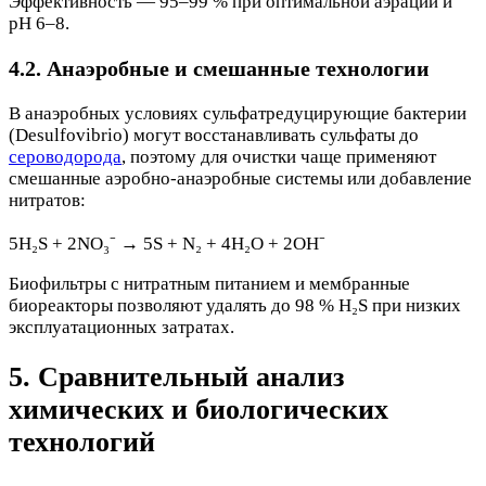
Эффективность — 95–99 % при оптимальной аэрации и
pH 6–8.
4.2. Анаэробные и смешанные технологии
В анаэробных условиях сульфатредуцирующие бактерии
(Desulfovibrio) могут восстанавливать сульфаты до
сероводорода
, поэтому для очистки чаще применяют
смешанные аэробно-анаэробные системы или добавление
нитратов:
5H₂S + 2NO₃⁻ → 5S + N₂ + 4H₂O + 2OH⁻
Биофильтры с нитратным питанием и мембранные
биореакторы позволяют удалять до 98 % H₂S при низких
эксплуатационных затратах.
5. Сравнительный анализ
химических и биологических
технологий