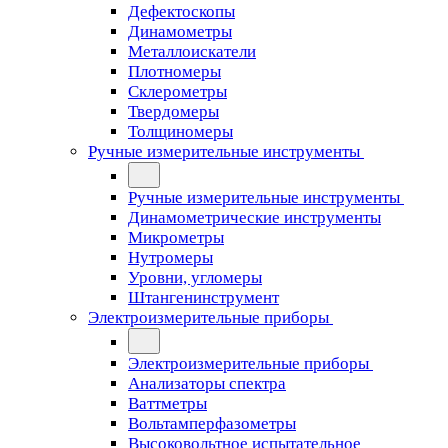
Дефектоскопы
Динамометры
Металлоискатели
Плотномеры
Склерометры
Твердомеры
Толщиномеры
Ручные измерительные инструменты
Ручные измерительные инструменты
Динамометрические инструменты
Микрометры
Нутромеры
Уровни, угломеры
Штангенинструмент
Электроизмерительные приборы
Электроизмерительные приборы
Анализаторы спектра
Ваттметры
Вольтамперфазометры
Высоковольтное испытательное