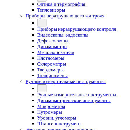
Оптика и термография
Тепловизоры
Приборы неразрушающего контроля
Приборы неразрушающего контроля
Видеоскопы, эндоскопы
Дефектоскопы
Динамометры
Металлоискатели
Плотномеры
Склерометры
Твердомеры
Толщиномеры
Ручные измерительные инструменты
Ручные измерительные инструменты
Динамометрические инструменты
Микрометры
Нутромеры
Уровни, угломеры
Штангенинструмент
Электроизмерительные приборы