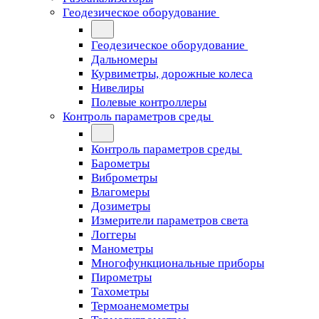
Геодезическое оборудование
Геодезическое оборудование
Дальномеры
Курвиметры, дорожные колеса
Нивелиры
Полевые контроллеры
Контроль параметров среды
Контроль параметров среды
Барометры
Виброметры
Влагомеры
Дозиметры
Измерители параметров света
Логгеры
Манометры
Многофункциональные приборы
Пирометры
Тахометры
Термоанемометры