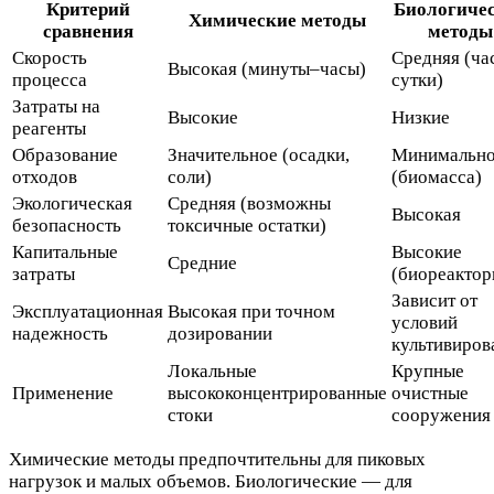
Критерий
Биологиче
Химические методы
сравнения
методы
Скорость
Средняя (ча
Высокая (минуты–часы)
процесса
сутки)
Затраты на
Высокие
Низкие
реагенты
Образование
Значительное (осадки,
Минимальн
отходов
соли)
(биомасса)
Экологическая
Средняя (возможны
Высокая
безопасность
токсичные остатки)
Капитальные
Высокие
Средние
затраты
(биореактор
Зависит от
Эксплуатационная
Высокая при точном
условий
надежность
дозировании
культивиров
Локальные
Крупные
Применение
высококонцентрированные
очистные
стоки
сооружения
Химические методы предпочтительны для пиковых
нагрузок и малых объемов. Биологические — для