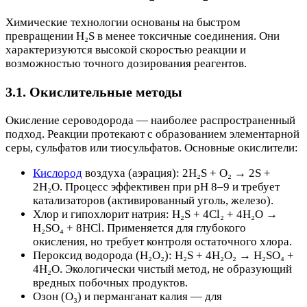
Химические технологии основаны на быстром
превращении H₂S в менее токсичные соединения. Они
характеризуются высокой скоростью реакции и
возможностью точного дозирования реагентов.
3.1. Окислительные методы
Окисление сероводорода — наиболее распространенный
подход. Реакции протекают с образованием элементарной
серы, сульфатов или тиосульфатов. Основные окислители:
Кислород
воздуха (аэрация): 2H₂S + O₂ → 2S +
2H₂O. Процесс эффективен при pH 8–9 и требует
катализаторов (активированный уголь, железо).
Хлор и гипохлорит натрия: H₂S + 4Cl₂ + 4H₂O →
H₂SO₄ + 8HCl. Применяется для глубокого
окисления, но требует контроля остаточного хлора.
Пероксид водорода (H₂O₂): H₂S + 4H₂O₂ → H₂SO₄ +
4H₂O. Экологически чистый метод, не образующий
вредных побочных продуктов.
Озон (O₃) и перманганат калия — для