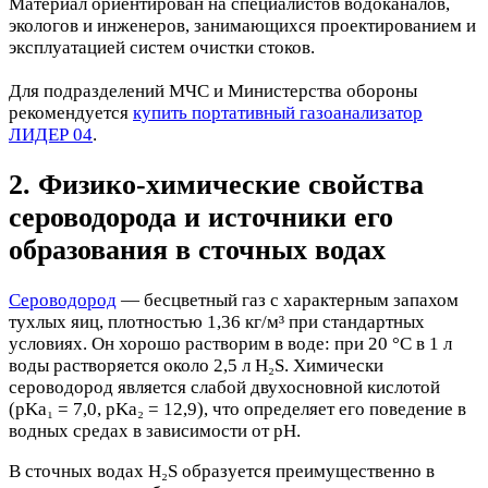
Материал ориентирован на специалистов водоканалов,
экологов и инженеров, занимающихся проектированием и
эксплуатацией систем очистки стоков.
Для подразделений МЧС и Министерства обороны
рекомендуется
купить портативный газоанализатор
ЛИДЕР 04
.
2. Физико-химические свойства
сероводорода и источники его
образования в сточных водах
Сероводород
— бесцветный газ с характерным запахом
тухлых яиц, плотностью 1,36 кг/м³ при стандартных
условиях. Он хорошо растворим в воде: при 20 °C в 1 л
воды растворяется около 2,5 л H₂S. Химически
сероводород является слабой двухосновной кислотой
(pKa₁ = 7,0, pKa₂ = 12,9), что определяет его поведение в
водных средах в зависимости от pH.
В сточных водах H₂S образуется преимущественно в