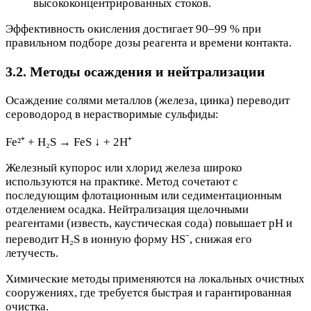
высококонцентрированных стоков.
Эффективность окисления достигает 90–99 % при
правильном подборе дозы реагента и времени контакта.
3.2. Методы осаждения и нейтрализации
Осаждение солями металлов (железа, цинка) переводит
сероводород в нерастворимые сульфиды:
Fe²⁺ + H₂S → FeS ↓ + 2H⁺
Железный купорос или хлорид железа широко
используются на практике. Метод сочетают с
последующим флотационным или седиментационным
отделением осадка. Нейтрализация щелочными
реагентами (известь, каустическая сода) повышает pH и
переводит H₂S в ионную форму HS⁻, снижая его
летучесть.
Химические методы применяются на локальных очистных
сооружениях, где требуется быстрая и гарантированная
очистка.