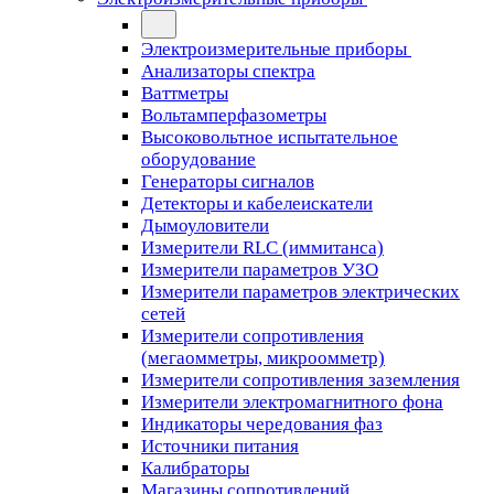
Электроизмерительные приборы
Анализаторы спектра
Ваттметры
Вольтамперфазометры
Высоковольтное испытательное
оборудование
Генераторы сигналов
Детекторы и кабелеискатели
Дымоуловители
Измерители RLC (иммитанса)
Измерители параметров УЗО
Измерители параметров электрических
сетей
Измерители сопротивления
(мегаомметры, микроомметр)
Измерители сопротивления заземления
Измерители электромагнитного фона
Индикаторы чередования фаз
Источники питания
Калибраторы
Магазины сопротивлений