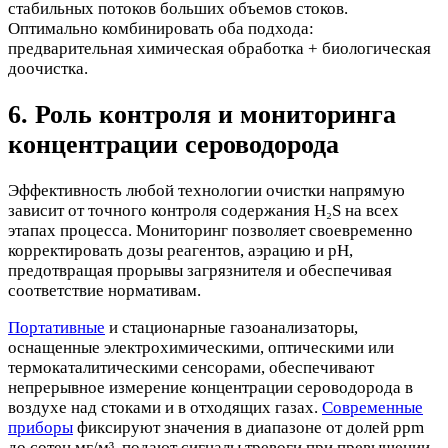
стабильных потоков больших объемов стоков.
Оптимально комбинировать оба подхода:
предварительная химическая обработка + биологическая
доочистка.
6. Роль контроля и мониторинга
концентрации сероводорода
Эффективность любой технологии очистки напрямую
зависит от точного контроля содержания H₂S на всех
этапах процесса. Мониторинг позволяет своевременно
корректировать дозы реагентов, аэрацию и pH,
предотвращая прорывы загрязнителя и обеспечивая
соответствие нормативам.
Портативные
и стационарные газоанализаторы,
оснащенные электрохимическими, оптическими или
термокаталитическими сенсорами, обеспечивают
непрерывное измерение концентрации сероводорода в
воздухе над стоками и в отходящих газах.
Современные
приборы
фиксируют значения в диапазоне от долей ppm
до сотен мг/м³, подают сигналы тревоги при превышении