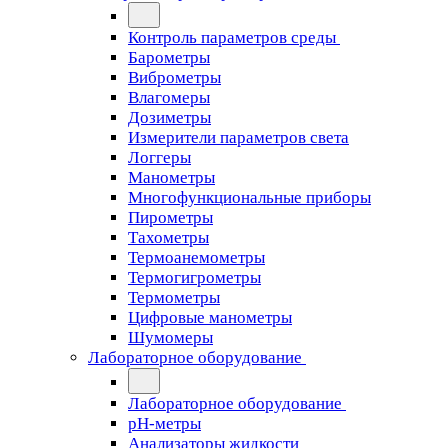
Контроль параметров среды
Барометры
Виброметры
Влагомеры
Дозиметры
Измерители параметров света
Логгеры
Манометры
Многофункциональные приборы
Пирометры
Тахометры
Термоанемометры
Термогигрометры
Термометры
Цифровые манометры
Шумомеры
Лабораторное оборудование
Лабораторное оборудование
pH-метры
Анализаторы жидкости