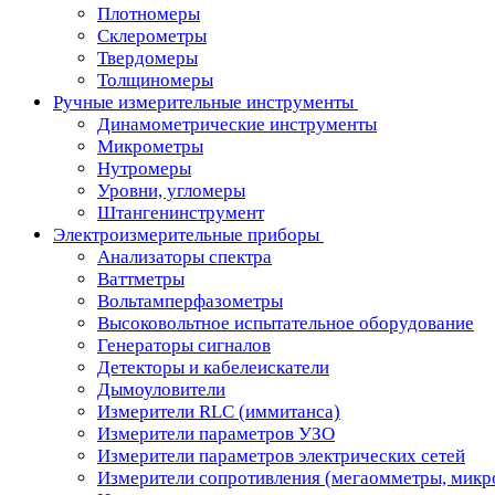
Плотномеры
Склерометры
Твердомеры
Толщиномеры
Ручные измерительные инструменты
Динамометрические инструменты
Микрометры
Нутромеры
Уровни, угломеры
Штангенинструмент
Электроизмерительные приборы
Анализаторы спектра
Ваттметры
Вольтамперфазометры
Высоковольтное испытательное оборудование
Генераторы сигналов
Детекторы и кабелеискатели
Дымоуловители
Измерители RLC (иммитанса)
Измерители параметров УЗО
Измерители параметров электрических сетей
Измерители сопротивления (мегаомметры, мик