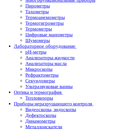
Многофункциональные приборы
Пирометры
Тахометры
Термоанемометры
Термогигрометры
Термометры
Цифровые манометры
Шумомеры
Лабораторное оборудование
pH-метры
Анализаторы жидкости
Анализаторы масла
Микроскопы
Рефрактометры
Секундомеры
Ультразвуковые ванны
Оптика и термография
Тепловизоры
Приборы неразрушающего контроля
Видеоскопы, эндоскопы
Дефектоскопы
Динамометры
Металлоискатели