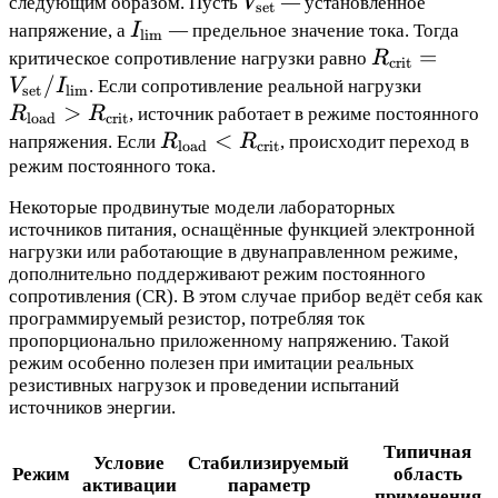
V_{\text{set}}
следующим образом. Пусть
V
— установленное
set
I_{\text{lim}}
напряжение, а
I
— предельное значение тока. Тогда
lim
R_{\text{cr
=
критическое сопротивление нагрузки равно
R
crit
=
/
R_{\te
V
I
. Если сопротивление реальной нагрузки
set
lim
V_{\text{se
>
>
R
R
, источник работает в режиме постоянного
load
crit
/
R_{\te
R_{\text{load}}
<
напряжения. Если
R
R
, происходит переход в
load
crit
I_{\text{li
<
режим постоянного тока.
R_{\text{crit}}
Некоторые продвинутые модели лабораторных
источников питания, оснащённые функцией электронной
нагрузки или работающие в двунаправленном режиме,
дополнительно поддерживают режим постоянного
сопротивления (CR). В этом случае прибор ведёт себя как
программируемый резистор, потребляя ток
пропорционально приложенному напряжению. Такой
режим особенно полезен при имитации реальных
резистивных нагрузок и проведении испытаний
источников энергии.
Типичная
Условие
Стабилизируемый
Режим
область
активации
параметр
применения