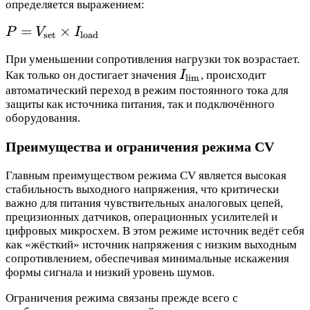
определяется выражением:
P =
=
×
P
V
I
set
load
V_{\text{set}}
При уменьшении сопротивления нагрузки ток возрастает.
\times
I_{\text{lim}}
Как только он достигает значения
I
, происходит
lim
I_{\text{load}}
автоматический переход в режим постоянного тока для
защиты как источника питания, так и подключённого
оборудования.
Преимущества и ограничения режима CV
Главным преимуществом режима CV является высокая
стабильность выходного напряжения, что критически
важно для питания чувствительных аналоговых цепей,
прецизионных датчиков, операционных усилителей и
цифровых микросхем. В этом режиме источник ведёт себя
как «жёсткий» источник напряжения с низким выходным
сопротивлением, обеспечивая минимальные искажения
формы сигнала и низкий уровень шумов.
Ограничения режима связаны прежде всего с