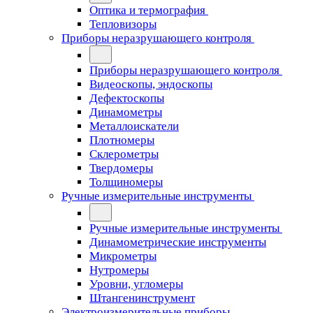
Оптика и термография
Тепловизоры
Приборы неразрушающего контроля
Приборы неразрушающего контроля
Видеоскопы, эндоскопы
Дефектоскопы
Динамометры
Металлоискатели
Плотномеры
Склерометры
Твердомеры
Толщиномеры
Ручные измерительные инструменты
Ручные измерительные инструменты
Динамометрические инструменты
Микрометры
Нутромеры
Уровни, угломеры
Штангенинструмент
Электроизмерительные приборы