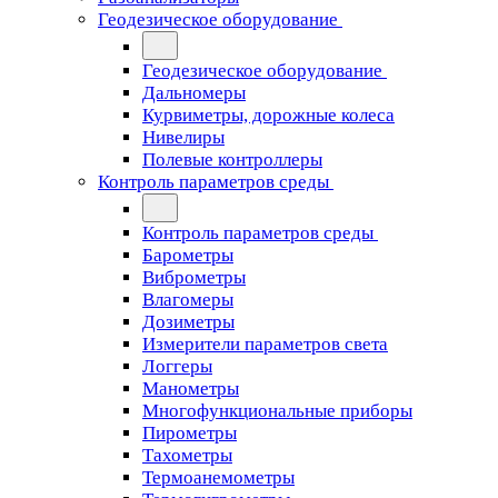
Геодезическое оборудование
Геодезическое оборудование
Дальномеры
Курвиметры, дорожные колеса
Нивелиры
Полевые контроллеры
Контроль параметров среды
Контроль параметров среды
Барометры
Виброметры
Влагомеры
Дозиметры
Измерители параметров света
Логгеры
Манометры
Многофункциональные приборы
Пирометры
Тахометры
Термоанемометры