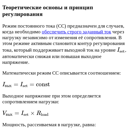
Теоретические основы и принцип
регулирования
Режим постоянного тока (CC) предназначен для случаев,
когда необходимо
обеспечить строго заданный ток
через
нагрузку независимо от изменения её сопротивления. В
этом режиме активным становится контур регулирования
I_{\
тока, который поддерживает выходной ток на уровне
I
,
set
автоматически снижая или повышая выходное
напряжение.
Математически режим CC описывается соотношением:
I_{\text{вых}}
=
=
const
I
I
вых
set
=
Выходное напряжение при этом определяется
I_{\text{set}}
сопротивлением нагрузки:
= \text{const}
V_{\text{вых}}
=
×
V
I
R
вых
set
load
= I_{\text{set}}
Мощность, рассеиваемая в нагрузке, равна:
\times