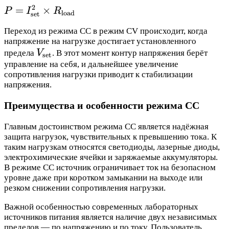
R_{\text{load}}
2
P =
=
×
P
I
R
load
set
I_{\text{set}}^2
Переход из режима CC в режим CV происходит, когда
\times
напряжение на нагрузке достигает установленного
R_{\text{load}}
V_{\text{set}}
предела
V
. В этот момент контур напряжения берёт
set
управление на себя, и дальнейшее увеличение
сопротивления нагрузки приводит к стабилизации
напряжения.
Преимущества и особенности режима CC
Главным достоинством режима CC является надёжная
защита нагрузок, чувствительных к превышению тока. К
таким нагрузкам относятся светодиоды, лазерные диоды,
электрохимические ячейки и заряжаемые аккумуляторы.
В режиме CC источник ограничивает ток на безопасном
уровне даже при коротком замыкании на выходе или
резком снижении сопротивления нагрузки.
Важной особенностью современных лабораторных
источников питания является наличие двух независимых
пределов — по напряжению и по току. Пользователь