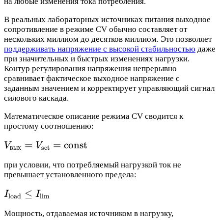
на любые изменения тока потребления.
В реальных лабораторных источниках питания выходное
сопротивление в режиме CV обычно составляет от
нескольких миллиом до десятков миллиом. Это позволяет
поддерживать напряжение с высокой стабильностью
даже
при значительных и быстрых изменениях нагрузки.
Контур регулирования напряжения непрерывно
сравнивает фактическое выходное напряжение с
заданным значением и корректирует управляющий сигнал
силового каскада.
Математическое описание режима CV сводится к
простому соотношению:
V_{\text{вых}}
=
=
const
V
V
вых
set
=
при условии, что потребляемый нагрузкой ток не
V_{\text{set}}
превышает установленного предела:
= \text{const}
I_{\text{load}}
≤
I
I
load
lim
\leq
Мощность, отдаваемая источником в нагрузку,
I_{\text{lim}}