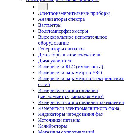
Электроизмерительные приборы
Анализаторы спектра
Ваттметры
Вольтамперфазометры
Высоковольтное испытательное
оборудование
Генераторы сигналов
Детекторы и кабелеискатели
Дымоуловители
Измерители RLC (иммитанса)
Измерители параметров УЗО
Измерители параметров электрических
сетей
Измерители сопротивления
(мегаомметры, микроомметр)
Измерители сопротивления заземления
Измерители электромагнитного фона
Индикаторы чередования фаз
Источники питания
Калибраторы
Магазины сопротивлений