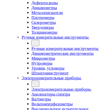
Дефектоскопы
Динамометры
Металлоискатели
Плотномеры
Склерометры
Твердомеры
Толщиномеры
Ручные измерительные инструменты
Ручные измерительные инструменты
Динамометрические инструменты
Микрометры
Нутромеры
Уровни, угломеры
Штангенинструмент
Электроизмерительные приборы
Электроизмерительные приборы
Анализаторы спектра
Ваттметры
Вольтамперфазометры
Высоковольтное испытательное