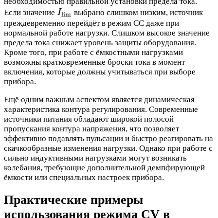
необходимостью правильной установки предела тока.
I_{\text{lim}}
Если значение
I
выбрано слишком низким, источник
lim
преждевременно перейдёт в режим CC даже при
нормальной работе нагрузки. Слишком высокое значение
предела тока снижает уровень защиты оборудования.
Кроме того, при работе с ёмкостными нагрузками
возможны кратковременные броски тока в момент
включения, которые должны учитываться при выборе
прибора.
Ещё одним важным аспектом является динамическая
характеристика контура регулирования. Современные
источники питания обладают широкой полосой
пропускания контура напряжения, что позволяет
эффективно подавлять пульсации и быстро реагировать на
скачкообразные изменения нагрузки. Однако при работе с
сильно индуктивными нагрузками могут возникать
колебания, требующие дополнительной демпфирующей
ёмкости или специальных настроек прибора.
Практические примеры
использования режима CV в