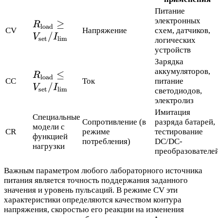
Питание
электронных
R_{\text{load}}
≥
R
load
CV
Напряжение
схем, датчиков,
\geq
/
V
I
set
lim
логических
V_{\text{set}}
устройств
/ I_{\text{lim}}
Зарядка
аккумуляторов,
R_{\text{load}}
≤
R
load
CC
Ток
питание
\leq
/
V
I
set
lim
светодиодов,
V_{\text{set}}
электролиз
/ I_{\text{lim}}
Имитация
Специальные
Сопротивление (в
разряда батарей,
модели с
CR
режиме
тестирование
функцией
потребления)
DC/DC-
нагрузки
преобразователе
Важным параметром любого лабораторного источника
питания является точность поддержания заданного
значения и уровень пульсаций. В режиме CV эти
характеристики определяются качеством контура
напряжения, скоростью его реакции на изменения