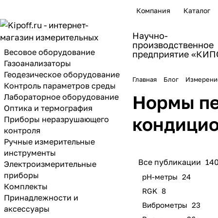
Компания
Каталог
Научно-
производственное
Весовое оборудование
предприятие «КИ
Газоанализаторы
Геодезическое оборудование
Главная
Блог
Измерение
Контроль параметров среды
Нормы пе
Лабораторное оборудование
Оптика и термография
кондицио
Приборы неразрушающего
контроля
Ручные измерительные
инструменты
Все публикации
14
Электроизмерительные
приборы
pH-метры
24
Комплекты
RGK
8
Принадлежности и
Виброметры
23
аксессуары