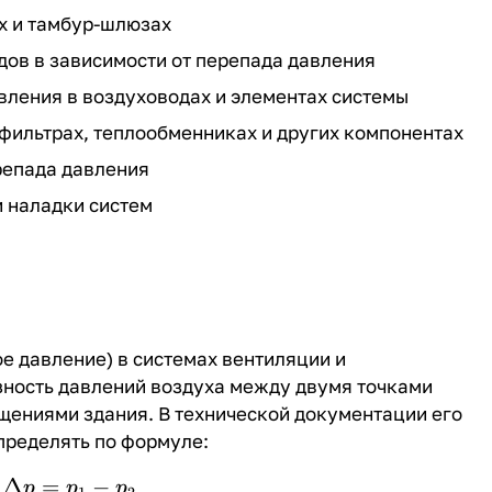
х и тамбур-шлюзах
дов в зависимости от перепада давления
авления в воздуховодах и элементах системы
фильтрах, теплообменниках и других компонентах
репада давления
и наладки систем
е давление
) в системах вентиляции и
зность давлений воздуха между двумя точками
ениями здания. В технической документации его
пределять по формуле:
Δ
=
\Delta p = p_1 - p_2
−
p
p
p