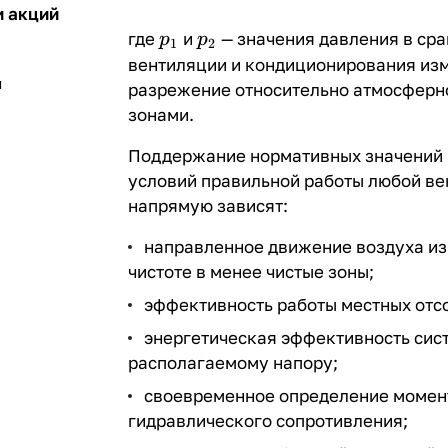
и акций
p_1
p_2
где
и
— значения давления в сра
p
p
1
2
вентиляции и кондиционирования изм
я
разрежение относительно атмосферно
зонами.
Поддержание нормативных значений 
условий правильной работы любой ве
напрямую зависят:
направленное движение воздуха из
чистоте в менее чистые зоны;
эффективность работы местных отс
энергетическая эффективность сис
располагаемому напору;
своевременное определение момент
гидравлического сопротивления;