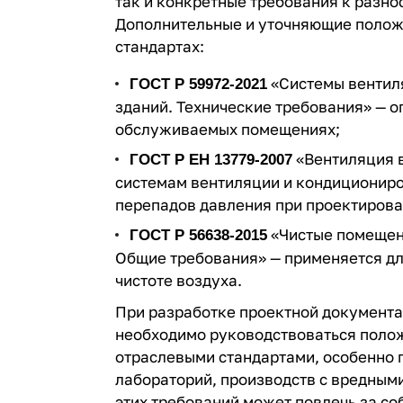
так и конкретные требования
к разно
Дополнительные и уточняющие полож
стандартах:
«Системы вентил
ГОСТ Р 59972-2021
зданий. Технические требования» — 
обслуживаемых помещениях;
«Вентиляция в
ГОСТ Р ЕН 13779-2007
системам вентиляции и кондициониро
перепадов давления при проектирова
«Чистые помещен
ГОСТ Р 56638-2015
Общие требования» — применяется д
чистоте воздуха.
При разработке проектной документа
необходимо руководствоваться полож
отраслевыми стандартами, особенно 
лабораторий, производств с вредным
этих требований может повлечь за со