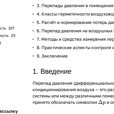
3. Перепады давления в помещения
4. Классы герметичности воздухово
5. Расчёт и нормирование потерь д
сть
107
6. Перепад давления на воздушных 
ность
25
7. Методы и средства измерения пе
5
8. Практические аспекты контроля 
9. Заключение
1. Введение
Перепад давления (
дифференциально
кондиционирования воздуха — это ра
системы или между различными помещ
\Delta
Δ
принято обозначать символом
и о
p
p
рассылку