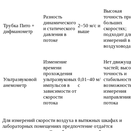
Высокая
Разность
точность пр
динамического
больших
Трубка Пито +
2–50 м/с и
и статического
скоростях;
дифманометр
выше
давления в
подходит дл
потоке
измерений в
воздуховода
Изменение
Нет движущ
времени
частей; выс
прохождения
точность и
Ультразвуковой
ультразвуковых
0,01–40 м/
стабильност
анемометр
импульсов в
с
возможност
зависимости от
измерения
скорости
направления
потока
потока
Для измерений скорости воздуха в вытяжных шкафах и
лабораторных помещениях предпочтение отдаётся