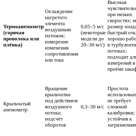
Высокая
чувствитель
Охлаждение
при низких
нагретого
скоростях; 
элемента
Термоанемометр
0,05–5 м/с
размер зонд
воздушным
(горячая
(некоторые
быстрый отк
потоком;
проволока или
модели до
хорошо рабо
измерение
плёнка)
20–30 м/с)
в турбулент
изменения
потоках;
сопротивления
подходит дл
или тока
измерений в
проёме шка
Вращение
Простота
крыльчатки
использован
под действием
не требует
Крыльчатый
воздушного
0,3–30 м/с
сложной
анемометр
потока;
калибровки;
подсчёт
устойчив к
оборотов
загрязнения