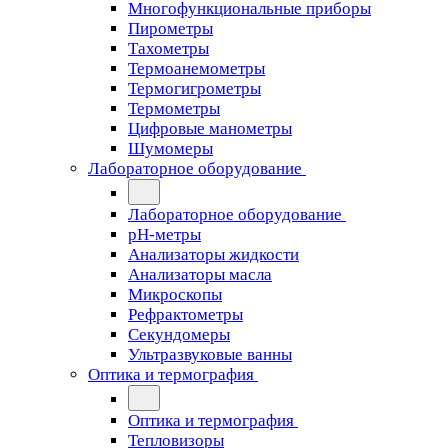
Многофункциональные приборы
Пирометры
Тахометры
Термоанемометры
Термогигрометры
Термометры
Цифровые манометры
Шумомеры
Лабораторное оборудование
Лабораторное оборудование
pH-метры
Анализаторы жидкости
Анализаторы масла
Микроскопы
Рефрактометры
Секундомеры
Ультразвуковые ванны
Оптика и термография
Оптика и термография
Тепловизоры