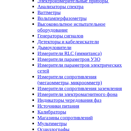
Электроизмерительные приборы
Анализаторы спектра
Ваттметры
Вольтамперфазометры
Высоковольтное испытательное
оборудование
Генераторы сигналов
Детекторы и кабелеискатели
Дымоуловители
Измерители RLC (иммитанса)
Измерители параметров УЗО
Измерители параметров электрических
сетей
Измерители сопротивления
(мегаомметры, микроомметр)
Измерители сопротивления заземления
Измерители электромагнитного фона
Индикаторы чередования фаз
Источники питания
Калибраторы
Магазины сопротивлений
Мультиметры
Осциллографы