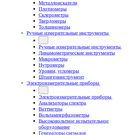
Металлоискатели
Плотномеры
Склерометры
Твердомеры
Толщиномеры
Ручные измерительные инструменты
Ручные измерительные инструменты
Динамометрические инструменты
Микрометры
Нутромеры
Уровни, угломеры
Штангенинструмент
Электроизмерительные приборы
Электроизмерительные приборы
Анализаторы спектра
Ваттметры
Вольтамперфазометры
Высоковольтное испытательное
оборудование
Генераторы сигналов