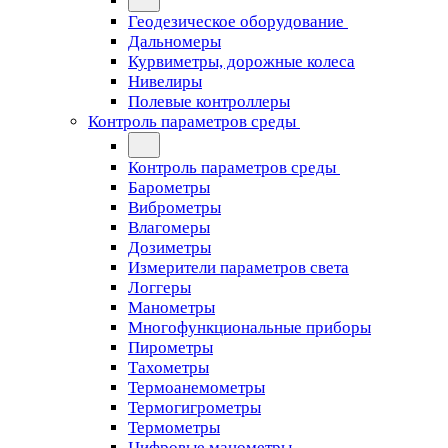
Геодезическое оборудование
Дальномеры
Курвиметры, дорожные колеса
Нивелиры
Полевые контроллеры
Контроль параметров среды
Контроль параметров среды
Барометры
Виброметры
Влагомеры
Дозиметры
Измерители параметров света
Логгеры
Манометры
Многофункциональные приборы
Пирометры
Тахометры
Термоанемометры
Термогигрометры
Термометры
Цифровые манометры