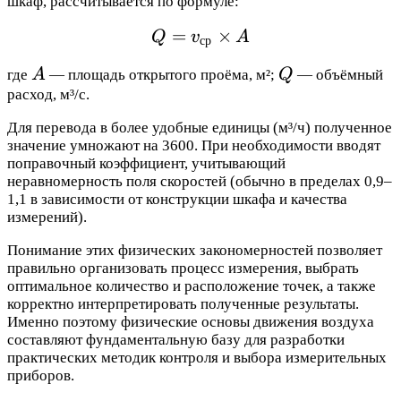
шкаф, рассчитывается по формуле:
=
Q = v_{\text{ср}} \tim
×
Q
v
A
ср
A
Q
где
A
— площадь открытого проёма, м²;
Q
— объёмный
расход, м³/с.
Для перевода в более удобные единицы (м³/ч) полученное
значение умножают на 3600. При необходимости вводят
поправочный коэффициент, учитывающий
неравномерность поля скоростей (обычно в пределах 0,9–
1,1 в зависимости от конструкции шкафа и качества
измерений).
Понимание этих физических закономерностей позволяет
правильно организовать процесс измерения, выбрать
оптимальное количество и расположение точек, а также
корректно интерпретировать полученные результаты.
Именно поэтому физические основы движения воздуха
составляют фундаментальную базу для разработки
практических методик контроля и выбора измерительных
приборов.