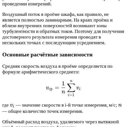
проведении измерений.
Воздушный поток в проёме шкафа, как правило, не
является полностью ламинарным. На краях проёма и
вблизи внутренних поверхностей возникают зоны
турбулентности и обратных токов. Поэтому для получения
достоверного результата измерения проводят в
нескольких точках с последующим усреднением.
Основные расчётные зависимости
Средняя скорость воздуха в проёме определяется по
формуле арифметического среднего:
n
v_{\text{ср}} = \frac
1
∑
=
v
v
ср
i
n
=
1
i
v_i
n
где
v
— значение скорости в i-й точке измерения, м/с;
n
i
— общее количество точек измерения.
Объёмный расход воздуха, удаляемого через вытяжной