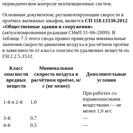
периодическом контроле вентиляционных систем.
Основным документом, регламентирующим скорости в
проёмах вытяжных шкафов, является
СП 118.13330.2012
«Общественные здания и сооружения»
(актуализированная редакция СНиП 31-06-2009). В
таблице 7.5 этого свода правил приведены минимальные
значения скорости движения воздуха в расчётном проёме
в зависимости от класса опасности удаляемых веществ по
ГН 2.2.5.3532.
Класс
Минимальная
опасности
скорость воздуха в
Дополнительные
вредных
расчётном проёме, м/
условия
веществ
с (не менее)
При работах со
взрывоопасными
1-й и 2-й
1,0
веществами — не
менее 1,0 м/с
3-й
0,7
—
4-й
0,5
—