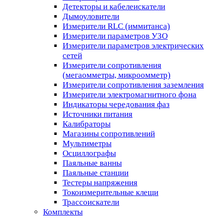
Детекторы и кабелеискатели
Дымоуловители
Измерители RLC (иммитанса)
Измерители параметров УЗО
Измерители параметров электрических
сетей
Измерители сопротивления
(мегаомметры, микроомметр)
Измерители сопротивления заземления
Измерители электромагнитного фона
Индикаторы чередования фаз
Источники питания
Калибраторы
Магазины сопротивлений
Мультиметры
Осциллографы
Паяльные ванны
Паяльные станции
Тестеры напряжения
Токоизмерительные клещи
Трассоискатели
Комплекты