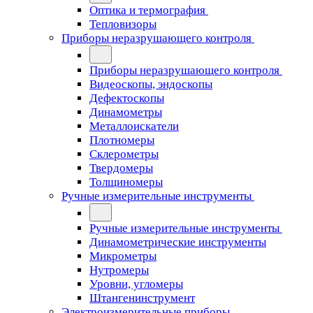
Оптика и термография
Тепловизоры
Приборы неразрушающего контроля
Приборы неразрушающего контроля
Видеоскопы, эндоскопы
Дефектоскопы
Динамометры
Металлоискатели
Плотномеры
Склерометры
Твердомеры
Толщиномеры
Ручные измерительные инструменты
Ручные измерительные инструменты
Динамометрические инструменты
Микрометры
Нутромеры
Уровни, угломеры
Штангенинструмент
Электроизмерительные приборы