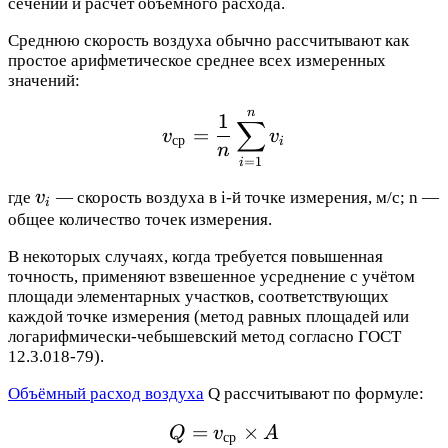
сечении и расчёт объёмного расхода.
Среднюю скорость воздуха обычно рассчитывают как
простое арифметическое среднее всех измеренных
значений:
n
v_{ср} = \frac{1}{n} 
1
∑
=
v
v
ср
i
n
=
1
i
v_i
где
v
— скорость воздуха в i-й точке измерения, м/с; n —
i
общее количество точек измерения.
В некоторых случаях, когда требуется повышенная
точность, применяют взвешенное усреднение с учётом
площади элементарных участков, соответствующих
каждой точке измерения (метод равных площадей или
логарифмически-чебышевский метод согласно ГОСТ
12.3.018-79).
Объёмный расход воздуха
Q рассчитывают по формуле:
=
Q = v_{ср} \times A
×
Q
v
A
ср