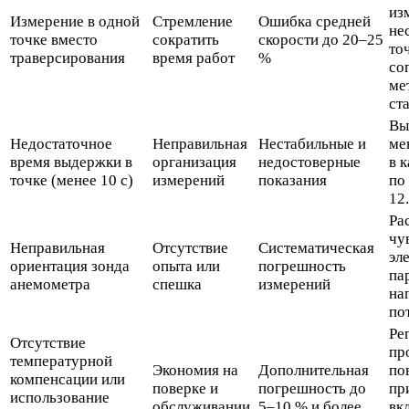
из
Измерение в одной
Стремление
Ошибка средней
не
точке вместо
сократить
скорости до 20–25
то
траверсирования
время работ
%
со
ме
ст
Вы
Недостаточное
Неправильная
Нестабильные и
ме
время выдержки в
организация
недостоверные
в 
точке (менее 10 с)
измерений
показания
по
12
Ра
чу
Неправильная
Отсутствие
Систематическая
эл
ориентация зонда
опыта или
погрешность
па
анемометра
спешка
измерений
на
по
Ре
Отсутствие
пр
температурной
Экономия на
Дополнительная
по
компенсации или
поверке и
погрешность до
пр
использование
обслуживании
5–10 % и более
вк