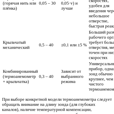
скоростях,
(горячая нить или
0,05 – 30
0,05·v) и
удобен для
плёнка)
лучше
введения чер
небольшое
отверстие,
быстрая реак
Больший раз
рабочего орг
Крыльчатый
требует боль
0,5 – 40
±0,1 или ±5 %
механический
отверстия, м
точен при ни
скоростях
Универсальн
прибор, одна
Комбинированный
Зависит от
зонд обычно
(термоанемометр
0,3 – 40
выбранного
крупнее, чем
+ крыльчатка)
режима
чистого
термоанемом
При выборе конкретной модели термоанемометра следует
обращать внимание на длину зонда (для глубоких
каналов), наличие температурной компенсации,