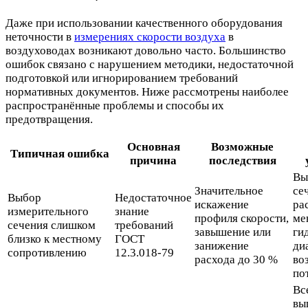
Даже при использовании качественного оборудования
неточности в
измерениях скорости воздуха
в
воздуховодах возникают довольно часто. Большинство
ошибок связано с нарушением методики, недостаточной
подготовкой или игнорированием требований
нормативных документов. Ниже рассмотрены наиболее
распространённые проблемы и способы их
предотвращения.
Основная
Возможные
Типичная ошибка
причина
последствия
Вы
Значительное
се
Выбор
Недостаточное
искажение
ра
измерительного
знание
профиля скорости,
ме
сечения слишком
требований
завышение или
ги
близко к местному
ГОСТ
занижение
ди
сопротивлению
12.3.018-79
расхода до 30 %
во
по
Вс
вы