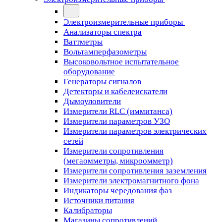
Электроизмерительные приборы
Анализаторы спектра
Ваттметры
Вольтамперфазометры
Высоковольтное испытательное
оборудование
Генераторы сигналов
Детекторы и кабелеискатели
Дымоуловители
Измерители RLC (иммитанса)
Измерители параметров УЗО
Измерители параметров электрических
сетей
Измерители сопротивления
(мегаомметры, микроомметр)
Измерители сопротивления заземления
Измерители электромагнитного фона
Индикаторы чередования фаз
Источники питания
Калибраторы
Магазины сопротивлений