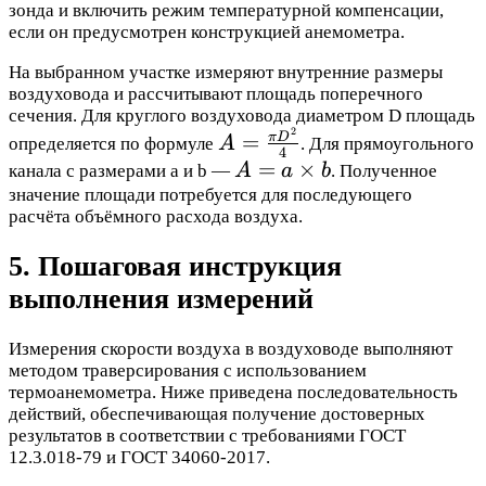
зонда и включить режим температурной компенсации,
если он предусмотрен конструкцией анемометра.
На выбранном участке измеряют внутренние размеры
воздуховода и рассчитывают площадь поперечного
сечения. Для круглого воздуховода диаметром D площадь
2
A =
=
π
D
определяется по формуле
A
. Для прямоугольного
4
\frac{\pi
A = a
=
×
канала с размерами a и b —
A
a
b
. Полученное
D^2}{4}
\times
значение площади потребуется для последующего
расчёта объёмного расхода воздуха.
b
5. Пошаговая инструкция
выполнения измерений
Измерения скорости воздуха в воздуховоде выполняют
методом траверсирования с использованием
термоанемометра. Ниже приведена последовательность
действий, обеспечивающая получение достоверных
результатов в соответствии с требованиями ГОСТ
12.3.018-79 и ГОСТ 34060-2017.