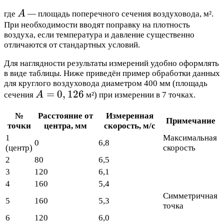
A
где
A
— площадь поперечного сечения воздуховода, м².
При необходимости вводят поправку на плотность
воздуха, если температура и давление существенно
отличаются от стандартных условий.
Для наглядности результаты измерений удобно оформлять
в виде таблицы. Ниже приведён пример обработки данных
для круглого воздуховода диаметром 400 мм (площадь
A =
=
0
,
126
сечения
A
м²) при измерении в 7 точках.
0,126
№
Расстояние от
Измеренная
Примечание
точки
центра, мм
скорость, м/с
1
Максимальная
0
6,8
(центр)
скорость
2
80
6,5
3
120
6,1
4
160
5,4
Симметричная
5
160
5,3
точка
6
120
6,0