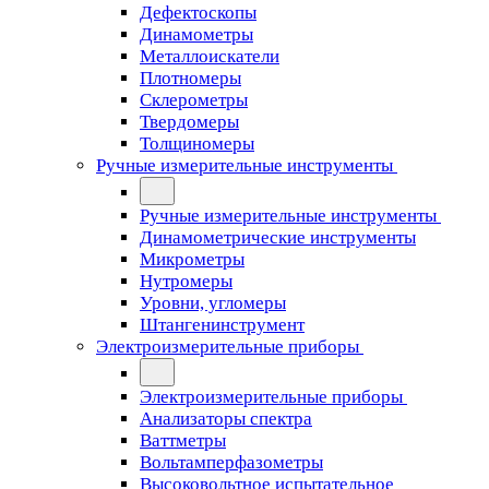
Дефектоскопы
Динамометры
Металлоискатели
Плотномеры
Склерометры
Твердомеры
Толщиномеры
Ручные измерительные инструменты
Ручные измерительные инструменты
Динамометрические инструменты
Микрометры
Нутромеры
Уровни, угломеры
Штангенинструмент
Электроизмерительные приборы
Электроизмерительные приборы
Анализаторы спектра
Ваттметры
Вольтамперфазометры
Высоковольтное испытательное