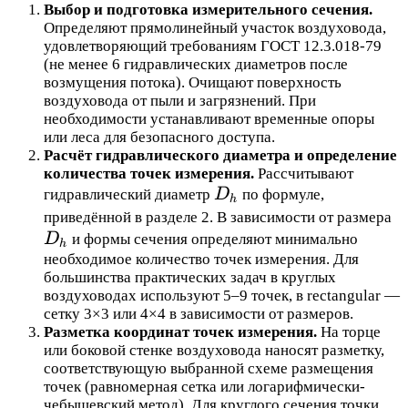
Выбор и подготовка измерительного сечения.
Определяют прямолинейный участок воздуховода,
удовлетворяющий требованиям ГОСТ 12.3.018-79
(не менее 6 гидравлических диаметров после
возмущения потока). Очищают поверхность
воздуховода от пыли и загрязнений. При
необходимости устанавливают временные опоры
или леса для безопасного доступа.
Расчёт гидравлического диаметра и определение
количества точек измерения.
Рассчитывают
D_h
гидравлический диаметр
D
по формуле,
h
D
приведённой в разделе 2. В зависимости от размера
D
и формы сечения определяют минимально
h
необходимое количество точек измерения. Для
большинства практических задач в круглых
воздуховодах используют 5–9 точек, в rectangular —
сетку 3×3 или 4×4 в зависимости от размеров.
Разметка координат точек измерения.
На торце
или боковой стенке воздуховода наносят разметку,
соответствующую выбранной схеме размещения
точек (равномерная сетка или логарифмически-
чебышевский метод). Для круглого сечения точки