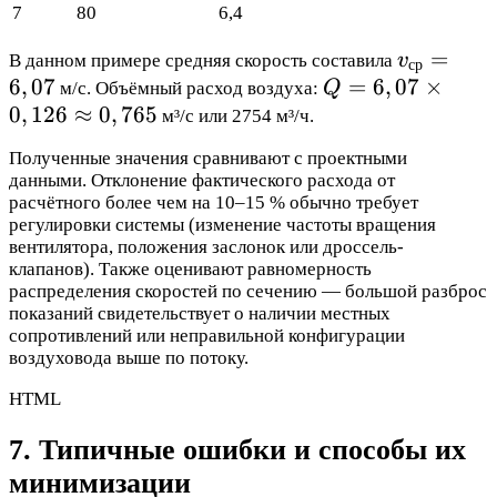
7
80
6,4
v_{ср}
=
В данном примере средняя скорость составила
v
ср
= 6,07
6
,
07
Q =
=
6
,
07
×
м/с. Объёмный расход воздуха:
Q
6,07
0
,
126
≈
0
,
765
м³/с или 2754 м³/ч.
\times
Полученные значения сравнивают с проектными
0,126
данными. Отклонение фактического расхода от
\approx
расчётного более чем на 10–15 % обычно требует
0,765
регулировки системы (изменение частоты вращения
вентилятора, положения заслонок или дроссель-
клапанов). Также оценивают равномерность
распределения скоростей по сечению — большой разброс
показаний свидетельствует о наличии местных
сопротивлений или неправильной конфигурации
воздуховода выше по потоку.
HTML
7. Типичные ошибки и способы их
минимизации