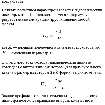
воздуховода.
Важным расчётным параметром является гидравлический
диаметр, который позволяет применять формулы,
разработанные для круглых труб, к каналам любой
формы.
4
D_h = \frac{4A}{P}
A
=
D
h
P
A
P
где
A
— площадь поперечного сечения воздуховода, м²;
P
— смоченный периметр, м.
Для круглого воздуховода гидравлический диаметр
совпадает с внутренним диаметром. Для прямоугольного
a
b
канала с размерами сторон
a
и
b
формула принимает вид:
2
D_h = \frac{2ab}{a + 
ab
=
D
h
+
a
b
Знание профиля скорости и величины гидравлического
диаметра позволяет правильно выбрать количество и