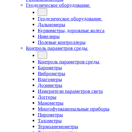
Геодезическое оборудование
Геодезическое оборудование
Дальномеры
Курвиметры, дорожные колеса
Нивелиры
Полевые контроллеры
Контроль параметров среды
Контроль параметров среды
Барометры
Виброметры
Влагомеры
Дозиметры
Измерители параметров света
Логгеры
Манометры
Многофункциональные приборы
Пирометры
Тахометры
Термоанемометры