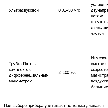
условиях
Ультразвуковой
0,01–30 м/с
двунапр
потоки,
отсутств
движущи
частей
Измерен
Трубка Пито в
высоких
комплекте с
скоросте
2–100 м/с
дифференциальным
магистр
манометром
воздухо
больших
При выборе прибора учитывают не только диапазон