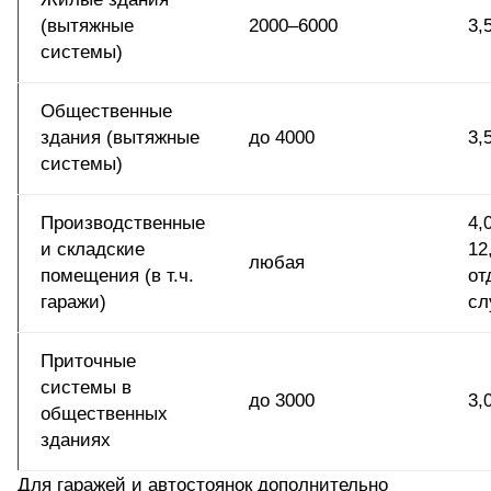
(вытяжные
2000–6000
3,
системы)
Общественные
здания (вытяжные
до 4000
3,
системы)
Производственные
4,
и складские
12
любая
помещения (в т.ч.
от
гаражи)
сл
Приточные
системы в
до 3000
3,
общественных
зданиях
Для гаражей и автостоянок дополнительно