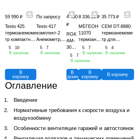
59 990 ₽
По запросу
4 490
8 336.16 ₽
35 773 ₽
₽
Testo 425
Testo 417
МЕГЕОН
CEM DT-8880
термоанемоме
комплект-2
11070
термоанемоме
RGK
тр компактный
Анемометр,
термоане
тр для
AM-
с
набор
мометр
измерения
30
5
10
5
7
5
7
5
4
подключение
воронок и
цифровой
скорости ветра
В наличии
В наличии
В наличии
В наличии
терм
5
7
м через
выпрямитель
с Bluetooth
и температуры
оане
В наличии
приложение
потока
моме
В
В
В
тр
В корзину
корзину
корзину
корзину
Оглавление
Введение
Нормативные требования к скорости воздуха и
воздухообмену
Особенности вентиляции гаражей и автостоянок
Вентиляция подвалов и технических помещений