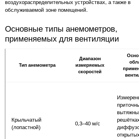
воздухораспределительных устройствах, а также в
обслуживаемой зоне помещений.
Основные типы анемометров,
применяемых для вентиляции
Осно
Диапазон
обл
Тип анемометра
измеряемых
примен
скоростей
венти
Измерен
приточн
вытяжны
Крыльчатый
решётках
0,3–40 м/с
(лопастной)
диффузо
открыты