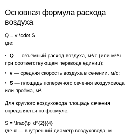
Основная формула расхода
воздуха
Q = v \cdot S
где:
Q
—
объёмный расход воздуха
, м³/с (или м³/ч
при соответствующем переводе единиц);
v
— средняя скорость воздуха в сечении, м/с;
S
— площадь поперечного сечения воздуховода
или проёма, м².
Для круглого воздуховода площадь сечения
определяется по формуле:
S = \frac{\pi d^{2}}{4}
где
d
— внутренний диаметр воздуховода, м.