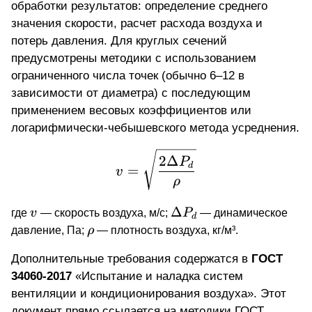
обработки результатов:
определение среднего
значения скорости
, расчет расхода воздуха и
потерь давления. Для круглых сечений
предусмотрены методики с использованием
ограниченного числа точек (обычно 6–12 в
зависимости от диаметра) с последующим
применением весовых коэффициентов или
логарифмически-чебышевского метода усреднения.
v = \sqrt{ \frac{2 \Del
2Δ
P
d
=
v
ρ
v
\Delta
Δ
где
— скорость воздуха, м/с;
— динамическое
v
P
d
P_d
\rho
давление, Па;
— плотность воздуха, кг/м³.
ρ
Дополнительные требования содержатся в
ГОСТ
34060-2017
«Испытание и наладка систем
вентиляции и кондиционирования воздуха». Этот
документ прямо ссылается на методики ГОСТ