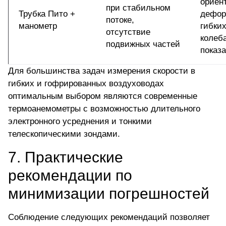
ориен
при стабильном
Трубка Пито +
дефор
потоке,
манометр
гибких
отсутствие
колеб
подвижных частей
показ
Для большинства задач измерения скорости в
гибких и гофрированных воздуховодах
оптимальным выбором являются
современные
термоанемометры
с возможностью длительного
электронного усреднения и тонкими
телескопическими зондами.
7. Практические
рекомендации по
минимизации погрешностей
Соблюдение следующих рекомендаций позволяет