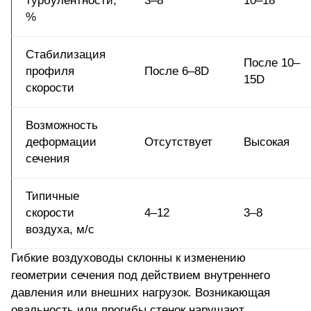
турбулентности,
3–8
10–18
%
Стабилизация
После 10–
профиля
После 6–8D
15D
скорости
Возможность
деформации
Отсутствует
Высокая
сечения
Типичные
скорости
4–12
3–8
воздуха, м/с
Гибкие воздуховоды склонны к изменению
геометрии сечения под действием внутреннего
давления или внешних нагрузок. Возникающая
овальность или прогибы стенок нарушают