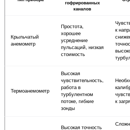
гофрированных
каналов
Чувст
Простота,
к нап
хорошее
Крыльчатый
сниже
усреднение
анемометр
точно
пульсаций, низкая
высок
стоимость
турбу
Высокая
чувствительность,
Необх
работа в
калиб
Термоанемометр
турбулентном
чувст
потоке, гибкие
к загр
зонды
Сложн
Высокая точность