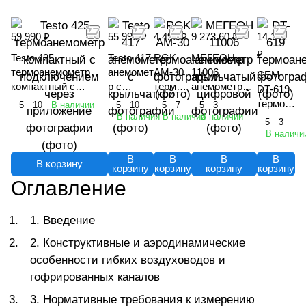
59 990 ₽
55 990 ₽
4 490 ₽
9 273.60 ₽
14 141
₽
Testo 425
Testo 417
RGK
МЕГЕОН
термоанемометр
анемомет
AM-30
11006
CEM
компактный с
р с
термоа
анемометр
DT-619
подключением
крыльчат
немоме
крыльчатый
термоа
5
10
В наличии
5
10
5
7
5
3
через приложение
кой
тр
цифровой
В наличии
В наличии
В наличии
немоме
5
3
тр
В наличи
В
В
В
В
В корзину
корзину
корзину
корзину
корзину
Оглавление
1. Введение
2. Конструктивные и аэродинамические
особенности гибких воздуховодов и
гофрированных каналов
3. Нормативные требования к измерению