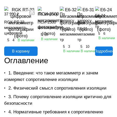
37 990 ₽
По запросу
По
По
Е6-24
запросу
запросу
мегаомме
RGK RT-32
ПСИ-2500
тр
мегаомметр
мегаомметр
Е6-32
Е6-31
цифровой
5
6
мегаомме
мегаомме
5
8
В наличии
В наличии
тр
тр
5
4
В наличии
5
3
5
10
В корзину
В наличии
В наличии
Подробнее
Оглавление
1. Введение: что такое мегаомметр и зачем
измеряют сопротивление изоляции
2. Физический смысл сопротивления изоляции
3. Почему сопротивление изоляции критично для
безопасности
4. Нормативные требования к сопротивлению