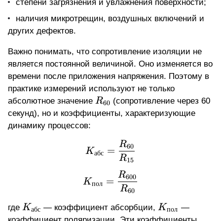
степени загрязнения и увлажнения поверхности;
наличия микротрещин, воздушных включений и
других дефектов.
Важно понимать, что
сопротивление изоляции не
является постоянной величиной
. Оно изменяется во
времени после приложения напряжения. Поэтому в
практике измерений используют не только
R_{60}
абсолютное значение
R
(сопротивление через 60
60
секунд), но и коэффициенты, характеризующие
динамику процессов:
K_{абс} = \frac{R_{6
R
60
=
K
абс
R
15
K_{пол} = \frac{R_{6
R
600
=
K
пол
R
60
K_{абс}
K_{пол}
где
K
— коэффициент абсорбции,
K
—
абс
пол
коэффициент поляризации. Эти коэффициенты