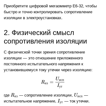
Приобретите цифровой мегаомметр Е6-32
, чтобы
быстро и точно контролировать сопротивление
изоляции в электроустановках.
2. Физический смысл
сопротивления изоляции
С физической точки зрения сопротивление
изоляции — это отношение приложенного
постоянного испытательного напряжения к
установившемуся току утечки через изоляцию:
R_{из} = \frac{U_{исп
U
исп
=
R
из
I
ут
R_{из}
U_{исп}
где
R
— сопротивление изоляции,
U
—
из
исп
I_{ут}
испытательное напряжение,
I
— ток утечки.
ут