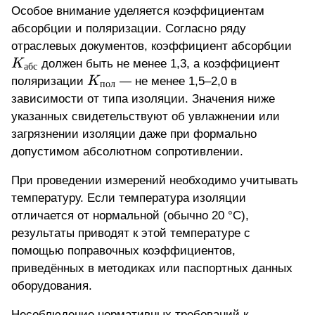
Особое внимание уделяется
коэффициентам
абсорбции и поляризации
. Согласно ряду
K_
отраслевых документов, коэффициент абсорбции
K
должен быть не менее 1,3, а коэффициент
абс
K_{пол}
поляризации
K
— не менее 1,5–2,0 в
пол
зависимости от типа изоляции. Значения ниже
указанных свидетельствуют об увлажнении или
загрязнении изоляции даже при формально
допустимом абсолютном сопротивлении.
При проведении измерений необходимо учитывать
температуру. Если температура изоляции
отличается от нормальной (обычно 20 °C),
результаты приводят к этой температуре с
помощью поправочных коэффициентов,
приведённых в методиках или паспортных данных
оборудования.
Несоблюдение нормативных требований к