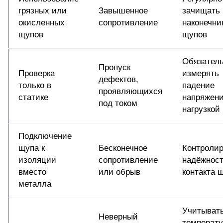
грязных или
Завышенное
зачищать
окисленных
сопротивление
наконечни
щупов
щупов
Обязател
Пропуск
Проверка
измерять
дефектов,
только в
падение
проявляющихся
статике
напряжени
под током
нагрузкой
Подключение
щупа к
Бесконечное
Контролир
изоляции
сопротивление
надёжнос
вместо
или обрыв
контакта 
металла
Учитыват
Неверный
температ