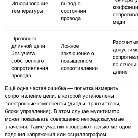
Игнорирование
вывод о
коэффици
температуры
состоянии
сопротив
провода
меди
Прозвонка
Рассчиты
длинной цепи
Ложное
допустим
без учёта
заключение о
сопротив
собственного
повышенном
по сечени
сопротивления
сопротивлении
длине
провода
Ещё одна частая ошибка — попытка измерить
сопротивление цепи, в которой установлены
электронные компоненты (диоды, транзисторы,
блоки управления). В этом случае мультиметр
может показывать совершенно непредсказуемые
значения. Такие участки проверяют только методом
падения напряжения или осциллографом.