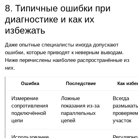
8. Типичные ошибки при
диагностике и как их
избежать
Даже опытные специалисты иногда допускают
ошибки, которые приводят к неверным выводам.
Ниже перечислены наиболее распространённые из
них.
Ошибка
Последствие
Как избе
Измерение
Ложные
Всегда
сопротивления
показания из-за
размыкат
подключённой
параллельных
проверяе
цепи
цепей
участок
Использование
Регулярно