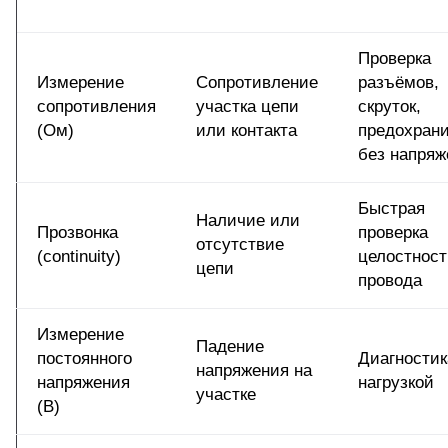
Проверка
Измерение
Сопротивление
разъёмов,
сопротивления
участка цепи
скруток,
(Ом)
или контакта
предохран
без напряж
Быстрая
Наличие или
Прозвонка
проверка
отсутствие
(continuity)
целостност
цепи
провода
Измерение
Падение
постоянного
Диагностик
напряжения на
напряжения
нагрузкой
участке
(В)