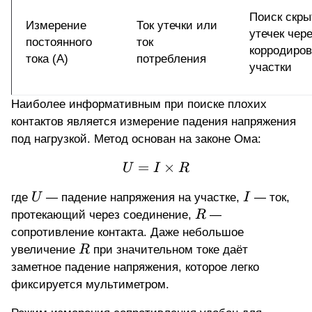
Поиск скр
Измерение
Ток утечки или
утечек чер
постоянного
ток
корродиро
тока (А)
потребления
участки
Наиболее информативным при поиске плохих
контактов является
измерение падения напряжения
под нагрузкой
. Метод основан на законе Ома:
=
U = I \times R
×
U
I
R
U
I
где
U
— падение напряжения на участке,
I
— ток,
R
протекающий через соединение,
R
—
сопротивление контакта. Даже небольшое
R
увеличение
R
при значительном токе даёт
заметное падение напряжения, которое легко
фиксируется мультиметром.