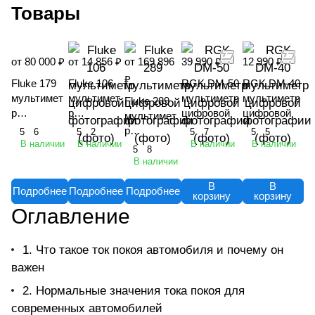
Товары
от 80 000 ₽
от 14 856 ₽
от 169 896
39 990 ₽
12 990 ₽
₽
Fluke 179
Fluke 106
RGK DM-50
RGK DM-40
мультимет
мультимет
мультиметр
мультиметр
Fluke 289
р
р
цифровой
цифровой
мультимет
цифровой
цифровой
р
5
6
5
2
5
7
5
5
В наличии
В наличии
В наличии
В наличии
цифровой
5
8
В наличии
В
В
Подробнее
Подробнее
Подробнее
корзину
корзину
Оглавление
1. Что такое ток покоя автомобиля и почему он
важен
2. Нормальные значения тока покоя для
современных автомобилей