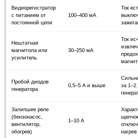
Видеорегистратор
Ток ес
с питанием от
100–400 мА
выклю
постоянной цепи
зажига
Ток ис
Нештатная
извле
магнитола или
30–250 мА
предох
усилитель
магни
Сильн
Пробой диодов
0,5–5 А и выше
за 1–2
генератора
генера
Залипшее реле
Харак
(бензонасос,
щелчок
1–10 А
вентилятор,
отключ
обогрев)
нагрев