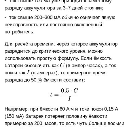
ток свыше 100 мА уже приводит к заметному
разряду аккумулятора за 3–7 дней стоянки;
ток свыше 200–300 мА обычно означает явную
неисправность или постоянно включённый
потребитель.
Для расчёта времени, через которое аккумулятор
разрядится до критического уровня, можно
использовать простую формулу. Если ёмкость
C
батареи обозначить как
C
(в ампер-часах), а ток
I
покоя как
I
(в амперах), то примерное время
разряда до 50 % ёмкости составит:
0
,
5
⋅
t = \frac{0{,}5 \cdot C
C
=
t
I
Например, при ёмкости 60 А·ч и токе покоя 0,15 А
(150 мА) батарея потеряет половину ёмкости
примерно за 200 часов, то есть чуть больше восьми