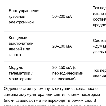
Ток па
Блок управления
извле
кузовной
50–200 мА
соотве
электроникой
предох
Концевые
Систе
выключатели
20–100 мА
«думае
дверей или
дверь 
капота
Модуль
30–150 мА (с
Ток пе
телематики /
периодическими
увелич
мониторинга
всплесками)
Отдельно стоит упомянуть ситуацию, когда после
замены аккумулятора или снятия клемм некоторые
блоки «зависают» и не переходят в режим сна. В