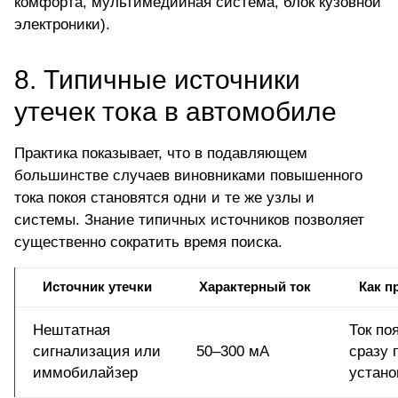
комфорта, мультимедийная система, блок кузовной
электроники).
8. Типичные источники
утечек тока в автомобиле
Практика показывает, что в подавляющем
большинстве случаев виновниками повышенного
тока покоя становятся одни и те же узлы и
системы. Знание типичных источников позволяет
существенно сократить время поиска.
Источник утечки
Характерный ток
Как п
Нештатная
Ток по
сигнализация или
50–300 мА
сразу 
иммобилайзер
устано