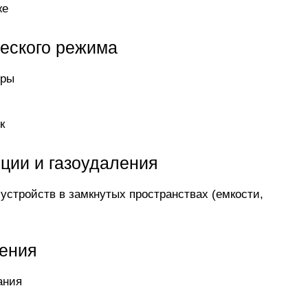
же
ческого режима
уры
к
яции и газоудаления
устройств в замкнутых пространствах (емкости,
нения
ания