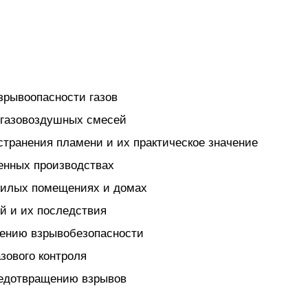
зрывоопасности газов
 газовоздушных смесей
странения пламени и их практическое значение
енных производствах
 жилых помещениях и домах
й и их последствия
чению взрывобезопасности
зового контроля
редотвращению взрывов