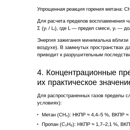
Упрощенная реакция горения метана: CH
Для расчета пределов воспламенения ч
Σ (yᵢ / Lᵢ), где L — предел смеси, yᵢ — 
Энергия зажигания минимальна вблизи 
воздухе). В замкнутых пространствах да
приводит к разрушительным последств
4. Концентрационные пр
их практическое значени
Для распространенных газов пределы с
условиях):
Метан (CH₄): НКПР ≈ 4,4–5 %, ВКПР ≈
Пропан (C₃H₈): НКПР ≈ 1,7–2,1 %, ВКП