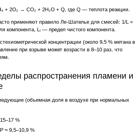
₄ + 2O₂ → CO₂ + 2H₂O + Q, где Q — теплота реакции.
асто применяют правило Ле-Шателье для смесей: 1/L =
доля компонента, Lᵢ — предел чистого компонента.
стехиометрической концентрации (около 9,5 % метана в
вление при взрыве может возрасти в 8–10 раз, что
иям.
еделы распространения пламени и
е
ледующие (объемная доля в воздухе при нормальных
 15–17 %
Р ≈ 9,5–10,9 %