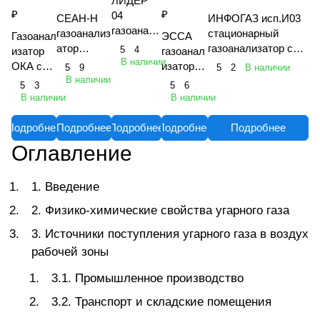
ЛИДЕР
₽
₽
04
СЕАН-Н
ИНФОГАЗ исп.И03
газоанали
газоанализ
стационарный
Газоанал
ЭССА
затор
атор
газоанализатор с
5
4
изатор
газоанал
портативн
В наличии
однокомпо
датчиком
ОКА с
изатор
5
9
5
2
В наличии
ый
нентный
взрывобезопасного
В наличии
выносны
стациона
5
3
5
6
многокана
индивидуа
исполнения
м
рный
В наличии
В наличии
льный
льный
"Хоббит-ТВ" исп.Г 1
блоком
(исп. МБ
датчиков
и БС)
Подробнее
Подробнее
Подробнее
Подробнее
Подробнее
Оглавление
1. Введение
2. Физико-химические свойства угарного газа
3. Источники поступления угарного газа в воздух
рабочей зоны
3.1. Промышленное производство
3.2. Транспорт и складские помещения