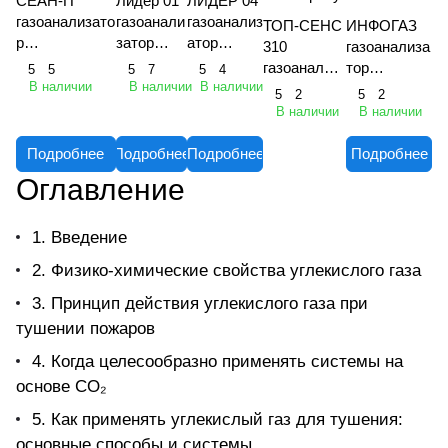
СЕАН-П
Лидер 01
ЛИДЕР 04
газоанализато
газоанали
газоанализ
ТОП-СЕНС
ИНФОГАЗ
р
затор
атор
310
газоанализа
взрывозащищ
переносн
портативн
газоанализ
тор
5
5
5
7
5
4
енный
ой
ый
В наличии
В наличии
В наличии
атор
взрывозащи
5
2
5
2
многоканальн
однокана
многокана
портативны
щенный
В наличии
В наличии
ый
льный
льный
й
многоканал
переносной
многоканал
ьный
Подробнее
Подробнее
Подробнее
Подробнее
ьный
Оглавление
1. Введение
2. Физико-химические свойства углекислого газа
3. Принцип действия углекислого газа при
тушении пожаров
4. Когда целесообразно применять системы на
основе CO₂
5. Как применять углекислый газ для тушения:
основные способы и системы