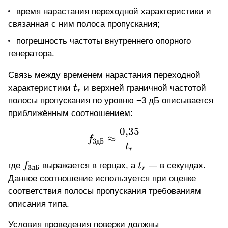
время нарастания переходной характеристики и
связанная с ним полоса пропускания;
погрешность частоты внутреннего опорного
генератора.
Связь между временем нарастания переходной
t_r
характеристики
t
и верхней граничной частотой
r
полосы пропускания по уровню −3 дБ описывается
приближённым соотношением:
0
,
35
f_{3дБ} \approx \frac{
≈
f
3
дБ
t
r
f_{3дБ}
t_r
где
f
выражается в герцах, а
t
— в секундах.
3
дБ
r
Данное соотношение используется при оценке
соответствия полосы пропускания требованиям
описания типа.
Условия проведения поверки должны