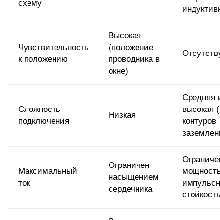
схему
индуктив
Высокая
Чувствительность
(положение
Отсутств
к положению
проводника в
окне)
Средняя 
Сложность
высокая (
Низкая
подключения
контуров
заземлен
Ограниче
Ограничен
Максимальный
мощност
насыщением
ток
импульсн
сердечника
стойкост