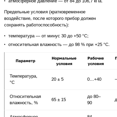
атмосферное давление — от 84 до 106,7 кПа.
Предельные условия (кратковременное
воздействие, после которого прибор должен
сохранять работоспособность):
температура — от минус 30 до +50 °С;
относительная влажность — до 98 % при +25 °С.
Нормальные
Рабочие
Параметр
условия
условия
Температура,
20 ± 5
0…+40
°С
Относительная
до 80–
65 ± 15
д
влажность, %
90
Атмосферное
84…