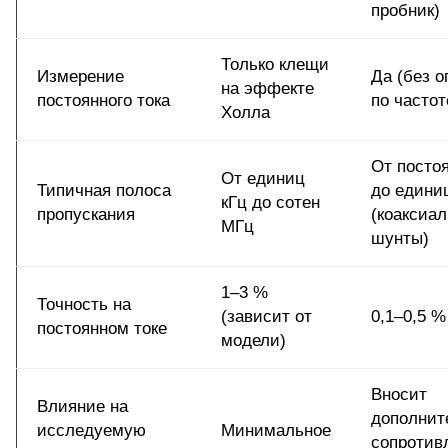
пробник)
Только клещи
Измерение
Да (без 
на эффекте
постоянного тока
по частот
Холла
От постоя
От единиц
Типичная полоса
до едини
кГц до сотен
пропускания
(коаксиа
МГц
шунты)
1–3 %
Точность на
(зависит от
0,1–0,5 
постоянном токе
модели)
Вносит
Влияние на
дополнит
исследуемую
Минимальное
сопротив