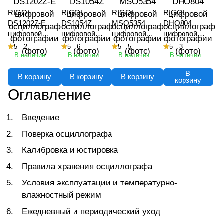
RIGOL
RIGOL
RIGOL
RIGOL
DS1202Z-E
DS1054Z
MSO5354
DHO804
цифровой
цифровой
цифровой
цифровой
осциллограф
осциллограф
осциллограф
осциллограф
5
2
5
6
5
5
5
3
В наличии
В наличии
В наличии
В наличии
В
В корзину
В корзину
В корзину
корзину
Оглавление
Введение
Поверка осциллографа
Калибровка и юстировка
Правила хранения осциллографа
Условия эксплуатации и температурно-
влажностный режим
Ежедневный и периодический уход