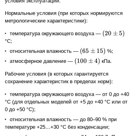
условия эксплуатации.
Нормальные условия (при которых нормируются
метрологические характеристики):
(20
(
20
±
5
)
температура окружающего воздуха —
\pm
°С;
5)
(65
(
65
±
15
)
относительная влажность —
%;
\pm
(100
(
100
±
4
)
атмосферное давление —
кПа.
15)
\pm
Рабочие условия (в которых гарантируется
4)
сохранение характеристик в пределах норм):
температура окружающего воздуха — от 0 до +40
°С (для отдельных моделей от +5 до +40 °С или от
0 до +50 °С);
относительная влажность — до 80–90 % при
температуре +25…+30 °С без конденсации;