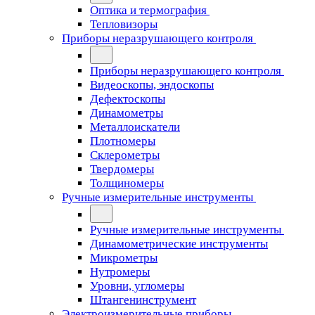
Оптика и термография
Тепловизоры
Приборы неразрушающего контроля
Приборы неразрушающего контроля
Видеоскопы, эндоскопы
Дефектоскопы
Динамометры
Металлоискатели
Плотномеры
Склерометры
Твердомеры
Толщиномеры
Ручные измерительные инструменты
Ручные измерительные инструменты
Динамометрические инструменты
Микрометры
Нутромеры
Уровни, угломеры
Штангенинструмент
Электроизмерительные приборы