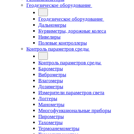
Геодезическое оборудование
Геодезическое оборудование
Дальномеры
Курвиметры, дорожные колеса
Нивелиры
Полевые контроллеры
Контроль параметров среды
Контроль параметров среды
Барометры
Виброметры
Влагомеры
Дозиметры
Измерители параметров света
Логгеры
Манометры
Многофункциональные приборы
Пирометры
Тахометры
Термоанемометры