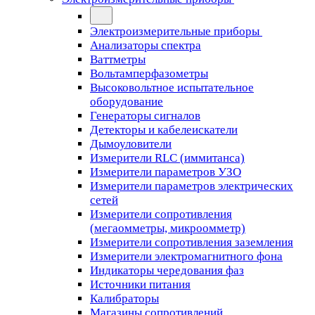
Электроизмерительные приборы
Анализаторы спектра
Ваттметры
Вольтамперфазометры
Высоковольтное испытательное
оборудование
Генераторы сигналов
Детекторы и кабелеискатели
Дымоуловители
Измерители RLC (иммитанса)
Измерители параметров УЗО
Измерители параметров электрических
сетей
Измерители сопротивления
(мегаомметры, микроомметр)
Измерители сопротивления заземления
Измерители электромагнитного фона
Индикаторы чередования фаз
Источники питания
Калибраторы
Магазины сопротивлений