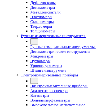
Дефектоскопы
Динамометры
Металлоискатели
Плотномеры
Склерометры
Твердомеры
Толщиномеры
Ручные измерительные инструменты
Ручные измерительные инструменты
Динамометрические инструменты
Микрометры
Нутромеры
Уровни, угломеры
Штангенинструмент
Электроизмерительные приборы
Электроизмерительные приборы
Анализаторы спектра
Ваттметры
Вольтамперфазометры
Высоковольтное испытательное