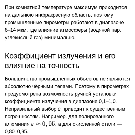
При комнатной температуре максимум приходится
на дальнюю инфракрасную область, поэтому
промышленные пирометры работают в диапазоне
8–14 мкм, где влияние атмосферы (водяной пар,
углекислый газ) минимально.
Коэффициент излучения и его
влияние на точность
Большинство промышленных объектов не являются
абсолютно чёрными телами. Поэтому в пирометрах
предусмотрена возможность ручной установки
коэффициента излучения в диапазоне 0,1–1,0.
\varepsilon
Неправильный выбор
ε
приводит к существенным
погрешностям. Например, для полированного
\varepsilon
≈
0
,
05
алюминия
ε
, а для окисленной стали —
\approx
0,80–0,95.