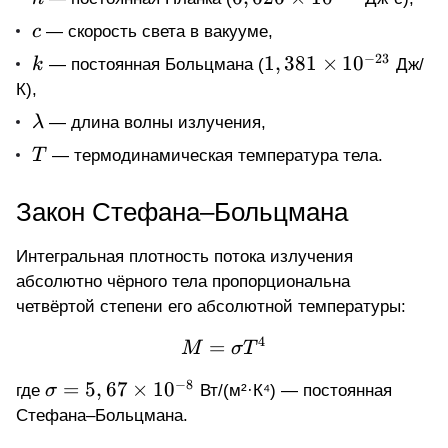
\times
c
c
— скорость света в вакууме,
10^{-34}
−
23
k
1,381
1
,
381
×
1
0
k
— постоянная Больцмана (
Дж/
\times
К),
10^{-23}
\lambda
λ
— длина волны излучения,
T
T
— термодинамическая температура тела.
Закон Стефана–Больцмана
Интегральная плотность потока излучения
абсолютно чёрного тела пропорциональна
четвёртой степени его абсолютной температуры:
4
=
M = \sigma T^{4}
M
σ
T
−
8
\sigma
=
5
,
67
×
1
0
где
σ
Вт/(м²·К⁴) — постоянная
= 5,67
Стефана–Больцмана.
\times