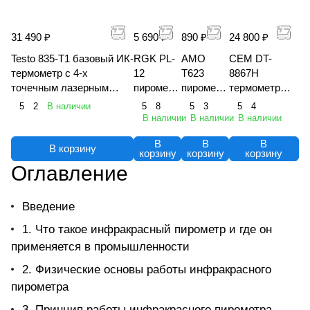
31 490 ₽
5 690 ₽
890 ₽
24 800 ₽
Testo 835-T1 базовый ИК-
RGK PL-
AMO
CEM DT-
термометр с 4-х
12
T623
8867H
точечным лазерным
пирометр
пирометр
термометр
целеуказателем (оптика
инфракра
инфракра
инфракрасны
5
2
В наличии
5
8
5
3
5
4
50:1)
сный
сный
й (пирометр)
В наличии
В наличии
В наличии
В
В
В
В корзину
корзину
корзину
корзину
Оглавление
Введение
1. Что такое инфракрасный пирометр и где он
применяется в промышленности
2. Физические основы работы инфракрасного
пирометра
3. Принцип работы инфракрасного пирометра