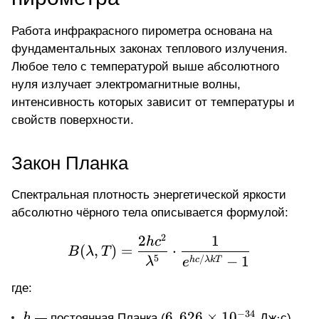
Работа инфракрасного пирометра основана на
фундаментальных законах теплового излучения.
Любое тело с температурой выше абсолютного
нуля излучает электромагнитные волны,
интенсивность которых зависит от температуры и
свойств поверхности.
Закон Планка
Спектральная плотность энергетической яркости
абсолютно чёрного тела описывается формулой:
2
2
1
B(\lambda, T) = \frac{
h
c
(
,
)
=
⋅
B
λ
T
5
−
1
/
h
c
λk
T
λ
e
где:
−
34
h
6,626
6
,
626
×
1
0
h
— постоянная Планка (
Дж·с),