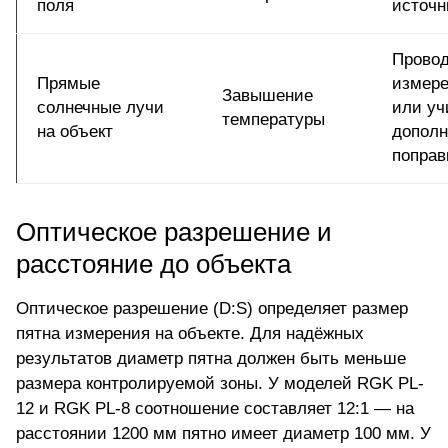
поля
источн
Прово
Прямые
измере
Завышение
солнечные лучи
или уч
температуры
на объект
допол
поправ
Оптическое разрешение и
расстояние до объекта
Оптическое разрешение (D:S) определяет размер
пятна измерения на объекте. Для надёжных
результатов диаметр пятна должен быть меньше
размера контролируемой зоны. У моделей RGK PL-
12 и RGK PL-8 соотношение составляет 12:1 — на
расстоянии 1200 мм пятно имеет диаметр 100 мм. У