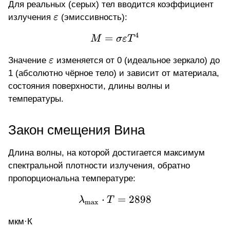
Для реальных (серых) тел вводится коэффициент
10^{-8}
\varepsilon
излучения
ε
(эмиссивность):
4
=
M = \sigma \varepsilon
M
σ
ε
T
\varepsilon
Значение
ε
изменяется от 0 (идеальное зеркало) до
1 (абсолютно чёрное тело) и зависит от материала,
состояния поверхности, длины волны и
температуры.
Закон смещения Вина
Длина волны, на которой достигается максимум
спектральной плотности излучения, обратно
пропорциональна температуре:
⋅
\lambda_{\max} \cdot
=
2898
λ
T
m
a
x
мкм·К