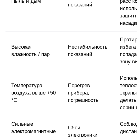
Пыль и дым
рассто
показаний
исполь
защит
насадк
Протир
Высокая
Нестабильность
избега
влажность / пар
показаний
попада
зону в
Исполь
Температура
Перегрев
тепло
воздуха выше +50
прибора,
экраны
°C
погрешность
делать
серии 
Сильные
Соблю
Сбои
электромагнитные
дистан
электроники