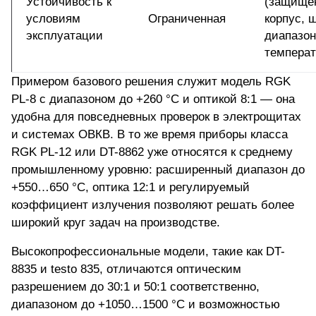
Устойчивость к
(защищё
условиям
Ограниченная
корпус, 
эксплуатации
диапазон
температ
Примером базового решения служит модель RGK
PL-8 с диапазоном до +260 °C и оптикой 8:1 — она
удобна для повседневных проверок в электрощитах
и системах ОВКВ. В то же время приборы класса
RGK PL-12 или
DT-8862 уже относятся к среднему
промышленному уровню
: расширенный диапазон до
+550…650 °C, оптика 12:1 и регулируемый
коэффициент излучения позволяют решать более
широкий круг задач на производстве.
Высокопрофессиональные модели, такие как DT-
8835 и testo 835, отличаются оптическим
разрешением до 30:1 и 50:1 соответственно,
диапазоном до +1050…1500 °C и возможностью