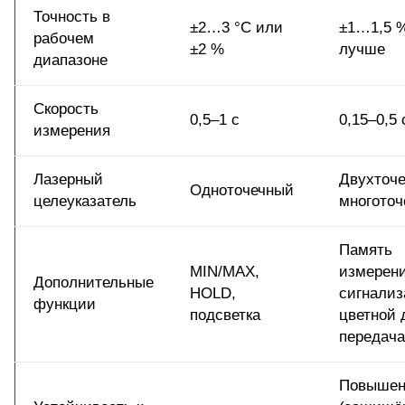
Точность в
±2…3 °C или
±1…1,5 
рабочем
±2 %
лучше
диапазоне
Скорость
0,5–1 с
0,15–0,5 
измерения
Лазерный
Двухточ
Одноточечный
целеуказатель
многото
Память
MIN/MAX,
измерени
Дополнительные
HOLD,
сигнализ
функции
подсветка
цветной 
передача
Повышен