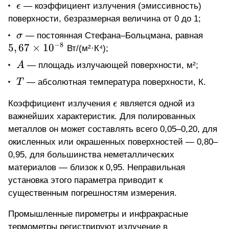
\epsilon
ϵ
— коэффициент излучения (эмиссивность)
поверхности, безразмерная величина от 0 до 1;
\sigma
5,67
σ
— постоянная Стефана–Больцмана, равная
−
8
\time
5
,
67
×
1
0
Вт/(м²·К⁴);
10^{
A
A
— площадь излучающей поверхности, м²;
T
T
— абсолютная температура поверхности, К.
\epsilon
Коэффициент излучения
ϵ
является одной из
важнейших характеристик. Для полированных
металлов он может составлять всего 0,05–0,20, для
окисленных или окрашенных поверхностей — 0,80–
0,95, для большинства неметаллических
материалов — близок к 0,95. Неправильная
установка этого параметра приводит к
существенным погрешностям измерения.
Промышленные пирометры и инфракрасные
термометры
регистрируют излучение в