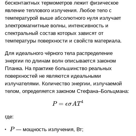
бесконтактных термометров лежит физическое
явление теплового излучения. Любое тело с
температурой выше абсолютного нуля излучает
электромагнитные волны, интенсивность и
спектральный состав которых зависят от
температуры поверхности и свойств материала.
Для идеального чёрного тела распределение
энергии по длинам волн описывается законом
Планка. На практике большинство реальных
поверхностей не являются идеальными
излучателями. Количество энергии, излучаемой
телом, определяется законом Стефана–Больцмана:
4
=
P = \epsilon \sigma A 
P
ϵ
σ
A
T
где:
P
P
— мощность излучения, Вт;