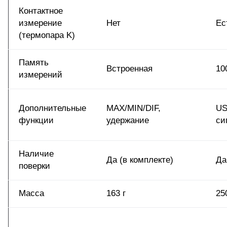
Контактное
измерение
Нет
Ес
(термопара K)
Память
Встроенная
10
измерений
Дополнительные
MAX/MIN/DIF,
US
функции
удержание
си
Наличие
Да (в комплекте)
Да
поверки
Масса
163 г
25