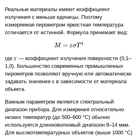
\times
Реальные материалы имеют коэффициент
10^{-8
излучения ε меньше единицы. Поэтому
измеряемая пирометром яркостная температура
отличается от истинной. Формула принимает вид:
4
=
M = \varepsilon \sigma
M
ε
σ
T
\varepsilon
где
ε
— коэффициент излучения поверхности (0,1–
1,0). Большинство современных промышленных
пирометров позволяют вручную или автоматически
задавать значение ε в зависимости от материала
объекта.
Важным параметром является спектральный
диапазон прибора. Для измерения относительно
низких температур (до 500–600 °C) обычно
используется длинноволновый диапазон 8–14 мкм.
Для высокотемпературных объектов (выше 1000 °C)