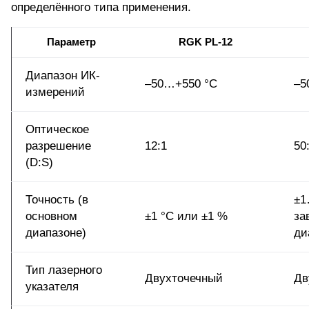
определённого типа применения.
Параметр
RGK PL-12
Диапазон ИК-
–50…+550 °C
–5
измерений
Оптическое
разрешение
12:1
50
(D:S)
Точность (в
±1
основном
±1 °C или ±1 %
за
диапазоне)
ди
Тип лазерного
Двухточечный
Дв
указателя