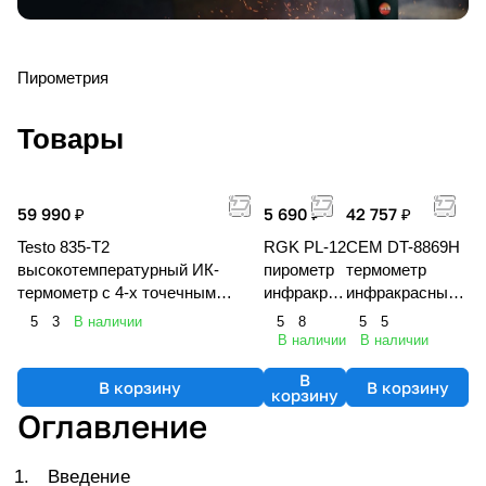
Пирометрия
Товары
59 990 ₽
5 690 ₽
42 757 ₽
Testo 835-T2
RGK PL-12
CEM DT-8869H
высокотемпературный ИК-
пирометр
термометр
термометр с 4-х точечным
инфракрас
инфракрасный
лазерным целеуказателем
ный
(пирометр)
5
3
В наличии
5
8
5
5
(оптика 50:1)
В наличии
В наличии
В
В корзину
В корзину
корзину
Оглавление
Введение