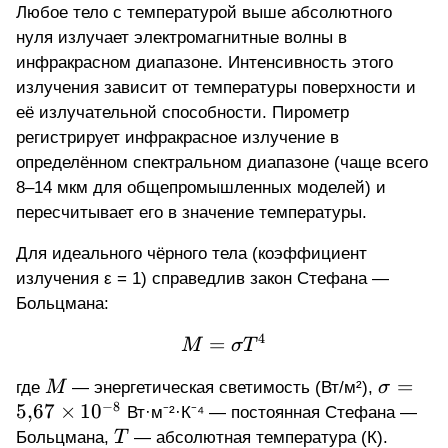
Любое тело с температурой выше абсолютного
нуля излучает электромагнитные волны в
инфракрасном диапазоне. Интенсивность этого
излучения зависит от температуры поверхности и
её излучательной способности. Пирометр
регистрирует инфракрасное излучение в
определённом
спектральном диапазоне
(чаще всего
8–14 мкм для общепромышленных моделей) и
пересчитывает его в значение температуры.
Для идеального чёрного тела (коэффициент
излучения ε = 1) справедлив закон Стефана —
Больцмана:
4
=
M = \sigma T^{4}
M
σ
T
M
\sigma
=
где
M
— энергетическая светимость (Вт/м²),
σ
−
8
=
5
,
67
×
1
0
Вт·м⁻²·К⁻⁴ — постоянная Стефана —
5{,}67
T
Больцмана,
T
— абсолютная температура (К).