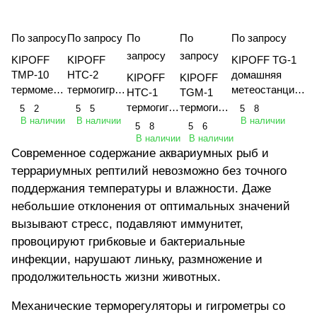
По запросу
По запросу
По
По
По запросу
запросу
запросу
KIPOFF
KIPOFF
KIPOFF TG-1
TMP-10
HTC-2
домашняя
KIPOFF
KIPOFF
термометр
термогигро
метеостанция-
HTC-1
TGM-1
уличный с
метр
термогигромет
термогигр
термогигр
5
2
5
5
5
8
выносным
комнатный
р для
В наличии
В наличии
В наличии
ометр
ометр
5
8
5
6
датчиком
с выносным
измерения
комнатны
комнатны
В наличии
В наличии
температу
датчиком
температуры и
й с
й с
Современное содержание аквариумных рыб и
ры
температур
влажности
функцией
магнитны
террариумных рептилий невозможно без точного
ы
метеостан
м
поддержания температуры и влажности. Даже
ции
крепление
небольшие отклонения от оптимальных значений
м
вызывают стресс, подавляют иммунитет,
провоцируют грибковые и бактериальные
инфекции, нарушают линьку, размножение и
продолжительность жизни животных.
Механические терморегуляторы и гигрометры со