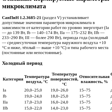
микроклимата
СанПиН 1.2.3685-21
(раздел V) устанавливает
допустимые значения параметров микроклимата в
зависимости от категории работ по уровню энерготрат (Ia
— до 139 Вт, Ib — 140–174 Вт, IIa — 175–232 Вт, IIb —
233–290 Вт, III — более 290 Вт), периода года (холодный
— среднесуточная температура наружного воздуха +10
°C и ниже, тёплый — выше +10 °C) и типа рабочего места
(постоянные или непостоянные).
Холодный период
Температура
Температура
Относительная
Категория
поверхностей,
воздуха, °C
влажность, %
°C
Ia
20,0–25,0
19,0–26,0
15–75
Ib
19,0–24,0
18,0–25,0
15–75
IIa
17,0–23,0
16,0–24,0
15–75
IIb
15,0–22,0
14,0–23,0
15–75