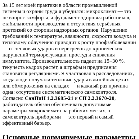
За 15 лет моей практики в области промышленной
гигиены и охраны труда я убедился: микроклимат — это
не вопрос комфорта, а фундамент здоровья работников,
стабильности производства и отсутствия серьёзных
претензий со стороны надзорных органов. Нарушение
требований к температуре, влажности, скорости воздуха и
тепловому облучению приводит к росту профзаболеваний
— от тепловых ударов и перегревов до хронических
нарушений терморегуляции, простуд и снижения
иммунитета. Производительность падает на 15–30 %,
текучесть кадров растёт, а штрафы и предписания
становятся регулярными. Я участвовал в расследованиях,
когда люди получали тепловые удары в литейных цехах
или обморожения на складах — и каждый раз причина
одна: отсутствие систематического самоконтроля.
Согласно
СанПиН 1.2.3685-21
и
СП 2.2.3670-20
,
работодатель обязан обеспечивать допустимые
параметры микроклимата на рабочих местах, а
самоконтроль приборами — это первый и самый
эффективный барьер.
Основные нормируемые параметры