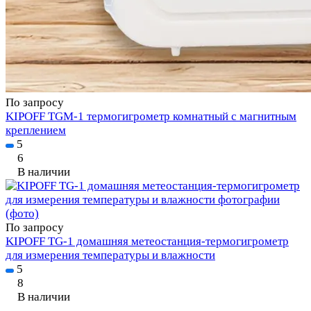
По запросу
KIPOFF TGM-1 термогигрометр комнатный с магнитным
креплением
5
6
В наличии
По запросу
KIPOFF TG-1 домашняя метеостанция-термогигрометр
для измерения температуры и влажности
5
8
В наличии