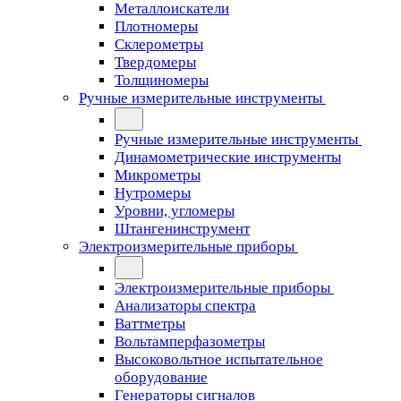
Металлоискатели
Плотномеры
Склерометры
Твердомеры
Толщиномеры
Ручные измерительные инструменты
Ручные измерительные инструменты
Динамометрические инструменты
Микрометры
Нутромеры
Уровни, угломеры
Штангенинструмент
Электроизмерительные приборы
Электроизмерительные приборы
Анализаторы спектра
Ваттметры
Вольтамперфазометры
Высоковольтное испытательное
оборудование
Генераторы сигналов