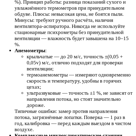
%). Принцип работы: разница показаний сухого и
увлажнённого термометров при принудительном
обдуве. Плюсы: невысокая цена, не боятся пыли.
Минусы: требуют ручного расчёта, наличия
вентилятора-аспиратора. Никогда не используйте
стационарные психрометры без принудительной
вентиляции — влажность будет завышена на 10–15
%.
Анемометры
:
крыльчатые — до 20 м/с, точность ±(0,05 +
0,05v) м/с, отлично подходят для проверки
вентиляции;
термоанемометры — измеряют одновременно
скорость и температуру, удобны в горячих
цехах;
ультразвуковые — точность ±1 %, не зависят от
направления потока, но стоят значительно
дороже.
Типичные ошибки: замер против направления
потока, загрязнённые лопатки. Поверка — 1 раз в
год, калибровка — перед каждым выездом в чистом
воздухе.
Комплексные микроклиматические станции