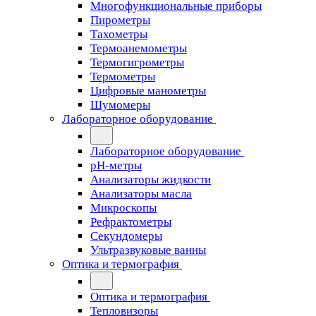
Многофункциональные приборы
Пирометры
Тахометры
Термоанемометры
Термогигрометры
Термометры
Цифровые манометры
Шумомеры
Лабораторное оборудование
Лабораторное оборудование
pH-метры
Анализаторы жидкости
Анализаторы масла
Микроскопы
Рефрактометры
Секундомеры
Ультразвуковые ванны
Оптика и термография
Оптика и термография
Тепловизоры