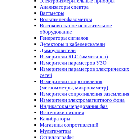
Электроизмерительные приборы
Анализаторы спектра
Ваттметры
Вольтамперфазометры
Высоковольтное испытательное
оборудование
Генераторы сигналов
Детекторы и кабелеискатели
Дымоуловители
Измерители RLC (иммитанса)
Измерители параметров УЗО
Измерители параметров электрических
сетей
Измерители сопротивления
(мегаомметры, микроомметр)
Измерители сопротивления заземления
Измерители электромагнитного фона
Индикаторы чередования фаз
Источники питания
Калибраторы
Магазины сопротивлений
Мультиметры
Осциллографы