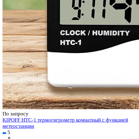
По запросу
KIPOFF HTC-1 термогигрометр комнатный с функцией
метеостанции
5
8