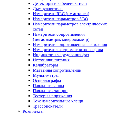
Детекторы и кабелеискатели
Дымоуловители
Измерители RLC (иммитанса)
Измерители параметров УЗО
Измерители параметров электрических
сетей
Измерители сопротивления
(мегаомметры, микроомметр)
Измерители сопротивления заземления
Измерители электромагнитного фона
Индикаторы чередования фаз
Источники питания
Калибраторы
Магазины сопротивлений
Мультиметры
Осциллографы
Паяльные ванны
Паяльные станции
Тестеры напряжения
Токоизмерительные клещи
Трассоискатели
Комплекты