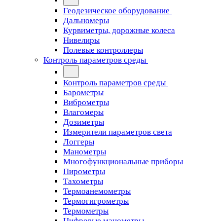
Геодезическое оборудование
Дальномеры
Курвиметры, дорожные колеса
Нивелиры
Полевые контроллеры
Контроль параметров среды
Контроль параметров среды
Барометры
Виброметры
Влагомеры
Дозиметры
Измерители параметров света
Логгеры
Манометры
Многофункциональные приборы
Пирометры
Тахометры
Термоанемометры
Термогигрометры
Термометры
Цифровые манометры