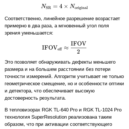
=
4
×
N_{\text{SR}} = 4 \tim
N
N
SR
original
Соответственно, линейное разрешение возрастает
примерно в два раза, а мгновенный угол поля
зрения уменьшается:
IFOV
\text{IFOV}_{\text{ef
IFOV
≈
eff
2
Это позволяет обнаруживать дефекты меньшего
размера и на большем расстоянии без потери
точности измерений. Алгоритм учитывает не только
геометрическое смещение, но и особенности оптики
и детектора, что обеспечивает высокую
достоверность результата.
В тепловизорах RGK TL-640 Pro и RGK TL-1024 Pro
технология SuperResolution реализована таким
образом, что при активации соответствующего