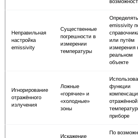
возможнос
Определят
emissivity п
Существенные
Неправильная
справочник
погрешности в
настройка
или путём
измерении
emissivity
измерения 
температуры
реальном
объекте
Использова
Ложные
функции
Игнорирование
«горячие» и
компенсац
отражённого
«холодные»
отражённой
излучения
зоны
температур
приборе
По возможн
Искажение