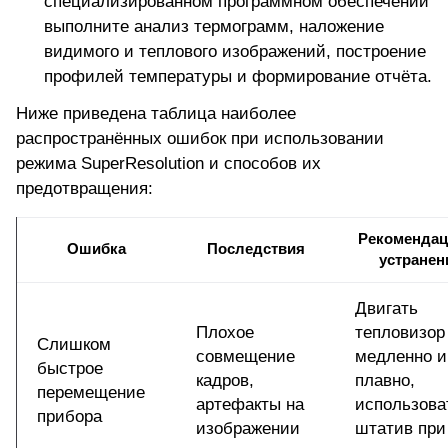
специализированном программном обеспечении
выполните анализ термограмм, наложение
видимого и теплового изображений, построение
профилей температуры и формирование отчёта.
Ниже приведена таблица наиболее
распространённых ошибок при использовании
режима SuperResolution и способов их
предотвращения:
Рекомендац
Ошибка
Последствия
устране
Двигать
Плохое
тепловизор
Слишком
совмещение
медленно и
быстрое
кадров,
плавно,
перемещение
артефакты на
использова
прибора
изображении
штатив при