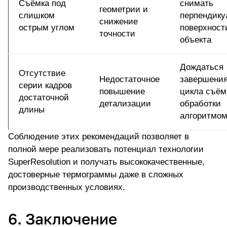
Съёмка под
снимать
геометрии и
слишком
перпендику
снижение
острым углом
поверхност
точности
объекта
Дождаться
Отсутствие
Недостаточное
завершени
серии кадров
повышение
цикла съём
достаточной
детализации
обработки
длины
алгоритмо
Соблюдение этих рекомендаций позволяет в
полной мере реализовать потенциал технологии
SuperResolution и получать высококачественные,
достоверные термограммы даже в сложных
производственных условиях.
6. Заключение