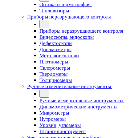
Оптика и термография
Тепловизоры
Приборы неразрушающего контроля
Приборы неразрушающего контроля
Видеоскопы, эндоскопы
Дефектоскопы
Динамометры
Металлоискатели
Плотномеры
Склерометры
Твердомеры
Толщиномеры
Ручные измерительные инструменты
Ручные измерительные инструменты
Динамометрические инструменты
Микрометры
Нутромеры
Уровни, угломеры
Штангенинструмент
Электроизмерительные приборы