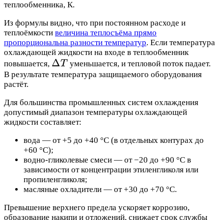
теплообменника, К.
Из формулы видно, что при постоянном расходе и
теплоёмкости
величина теплосъёма прямо
пропорциональна разности температур
. Если температура
охлаждающей жидкости на входе в теплообменник
\Delta
Δ
повышается,
T
уменьшается, и тепловой поток падает.
T
В результате температура защищаемого оборудования
растёт.
Для большинства промышленных систем охлаждения
допустимый диапазон температуры охлаждающей
жидкости составляет:
вода — от +5 до +40 °C (в отдельных контурах до
+60 °C);
водно-гликолевые смеси — от −20 до +90 °C в
зависимости от концентрации этиленгликоля или
пропиленгликоля;
масляные охладители — от +30 до +70 °C.
Превышение верхнего предела ускоряет коррозию,
образование накипи и отложений, снижает срок службы