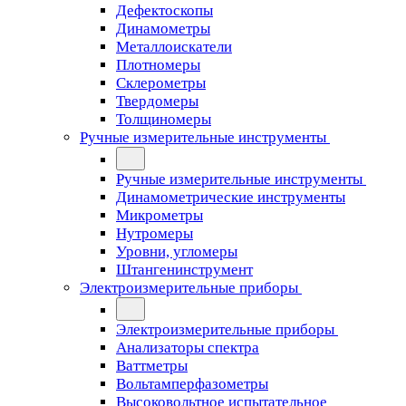
Дефектоскопы
Динамометры
Металлоискатели
Плотномеры
Склерометры
Твердомеры
Толщиномеры
Ручные измерительные инструменты
Ручные измерительные инструменты
Динамометрические инструменты
Микрометры
Нутромеры
Уровни, угломеры
Штангенинструмент
Электроизмерительные приборы
Электроизмерительные приборы
Анализаторы спектра
Ваттметры
Вольтамперфазометры
Высоковольтное испытательное