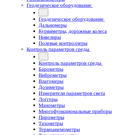
Геодезическое оборудование
Геодезическое оборудование
Дальномеры
Курвиметры, дорожные колеса
Нивелиры
Полевые контроллеры
Контроль параметров среды
Контроль параметров среды
Барометры
Виброметры
Влагомеры
Дозиметры
Измерители параметров света
Логгеры
Манометры
Многофункциональные приборы
Пирометры
Тахометры
Термоанемометры