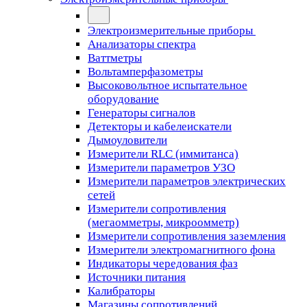
Электроизмерительные приборы
Анализаторы спектра
Ваттметры
Вольтамперфазометры
Высоковольтное испытательное
оборудование
Генераторы сигналов
Детекторы и кабелеискатели
Дымоуловители
Измерители RLC (иммитанса)
Измерители параметров УЗО
Измерители параметров электрических
сетей
Измерители сопротивления
(мегаомметры, микроомметр)
Измерители сопротивления заземления
Измерители электромагнитного фона
Индикаторы чередования фаз
Источники питания
Калибраторы
Магазины сопротивлений