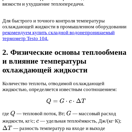
вязкости и ухудшение теплопередачи.
Для быстрого и точного контроля температуры
охлаждающей жидкости в промышленном оборудовании
рекомендуем купить складной водонепроницаемый
термометр Testo 104.
2. Физические основы теплообмена
и влияние температуры
охлаждающей жидкости
Количество теплоты, отводимой охлаждающей
жидкостью, определяется известным соотношением:
=
⋅
Q = G \cdot c \cdot \De
⋅
Δ
Q
G
c
T
Q
G
где
Q
— тепловой поток, Вт;
G
— массовый расход
c
\De
жидкости, кг/с;
c
— удельная теплоёмкость, Дж/(кг·К);
T
Δ
T
— разность температур на входе и выходе