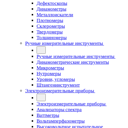
Дефектоскопы
Динамометры
Металлоискатели
Плотномеры
Склерометры
Твердомеры
Толщиномеры
Ручные измерительные инструменты
Ручные измерительные инструменты
Динамометрические инструменты
Микрометры
Нутромеры
Уровни, угломеры
Штангенинструмент
Электроизмерительные приборы
Электроизмерительные приборы
Анализаторы спектра
Ваттметры
Вольтамперфазометры
Высоковольтное испытательное