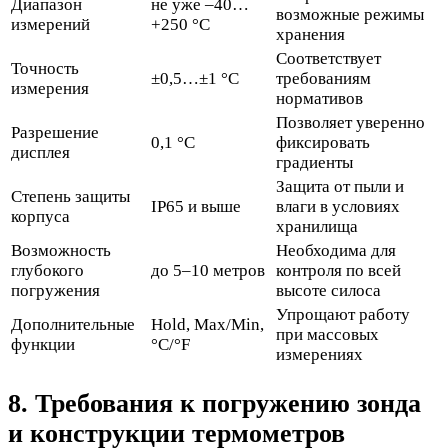
Диапазон
не уже –40…
возможные режимы
измерений
+250 °C
хранения
Соответствует
Точность
±0,5…±1 °C
требованиям
измерения
нормативов
Позволяет уверенно
Разрешение
0,1 °C
фиксировать
дисплея
градиенты
Защита от пыли и
Степень защиты
IP65 и выше
влаги в условиях
корпуса
хранилища
Возможность
Необходима для
глубокого
до 5–10 метров
контроля по всей
погружения
высоте силоса
Упрощают работу
Дополнительные
Hold, Max/Min,
при массовых
функции
°C/°F
измерениях
8. Требования к погружению зонда
и конструкции термометров