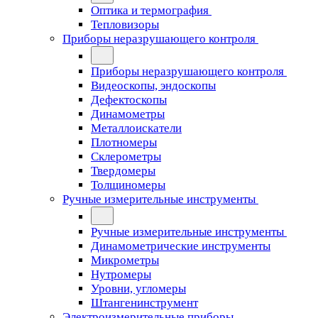
Оптика и термография
Тепловизоры
Приборы неразрушающего контроля
Приборы неразрушающего контроля
Видеоскопы, эндоскопы
Дефектоскопы
Динамометры
Металлоискатели
Плотномеры
Склерометры
Твердомеры
Толщиномеры
Ручные измерительные инструменты
Ручные измерительные инструменты
Динамометрические инструменты
Микрометры
Нутромеры
Уровни, угломеры
Штангенинструмент
Электроизмерительные приборы