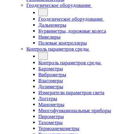
Геодезическое оборудование
Геодезическое оборудование
Дальномеры
Курвиметры, дорожные колеса
Нивелиры
Полевые контроллеры
Контроль параметров среды
Контроль параметров среды
Барометры
Виброметры
Влагомеры
Дозиметры
Измерители параметров света
Логгеры
Манометры
Многофункциональные приборы
Пирометры
Тахометры
Термоанемометры