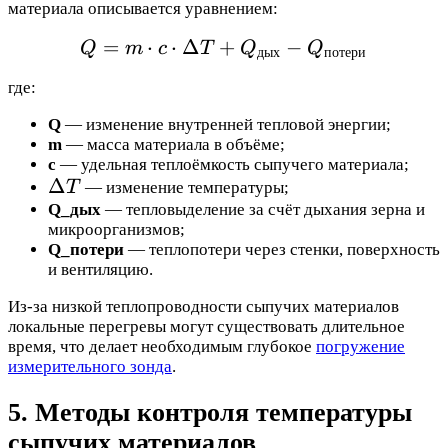
материала описывается уравнением:
=
⋅
⋅
Δ
+
Q = m \cdot c \cdot \D
−
Q
m
c
T
Q
Q
дых
потери
где:
Q
— изменение внутренней тепловой энергии;
m
— масса материала в объёме;
c
— удельная теплоёмкость сыпучего материала;
\Delta
Δ
T
— изменение температуры;
T
Q_дых
— тепловыделение за счёт дыхания зерна и
микроорганизмов;
Q_потери
— теплопотери через стенки, поверхность
и вентиляцию.
Из-за низкой теплопроводности сыпучих материалов
локальные перегревы могут существовать длительное
время, что делает необходимым глубокое
погружение
измерительного зонда
.
5. Методы контроля температуры
сыпучих материалов