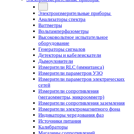
Электроизмерительные приборы
Анализаторы спектра
Ваттметры
Вольтамперфазометры
Высоковольтное испытательное
оборудование
Генераторы сигналов
Детекторы и кабелеискатели
Дымоуловители
Измерители RLC (иммитанса)
Измерители параметров УЗО
Измерители параметров электрических
сетей
Измерители сопротивления
(мегаомметры, микроомметр)
Измерители сопротивления заземления
Измерители электромагнитного фона
Индикаторы чередования фаз
Источники питания
Калибраторы
Магазины сопротивлений