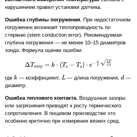
нарушением правил установки датчика.
Ошибка глубины погружения.
При недостаточном
погружении возникает теплопроводность по
стержню (stem conduction error). Рекомендуемая
глубина погружения — не менее 10–15 диаметров
зонда. Формула оценки ошибки:
\Delta T_{\text{погр}}
−
⋅
L
h
P
Δ
=
⋅
(
−
)
⋅
T
k
T
T
e
d
λ
A
погр
s
a
k
L
d
где
k
— коэффициент,
L
— длина погружения,
d
—
диаметр.
Ошибка теплового контакта.
Воздушные зазоры
или загрязнения приводят к росту термического
сопротивления. В пищевом производстве это
особенно критично при измерении вязких сред.