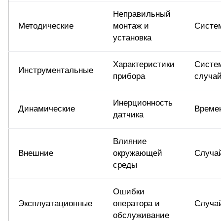
Неправильный
Методические
монтаж и
Систе
установка
Характеристики
Систем
Инструментальные
прибора
случа
Инерционность
Динамические
Време
датчика
Влияние
Внешние
окружающей
Случа
среды
Ошибки
Эксплуатационные
оператора и
Случа
обслуживание