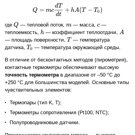
Q = mc \frac{dT}{dt} 
d
T
=
+
(
−
)
Q
m
c
h
A
T
T
0
d
t
Q
m
c
где
Q
— тепловой поток,
m
— масса,
c
—
h
A
теплоемкость,
h
— коэффициент теплоотдачи,
A
T
— площадь поверхности,
T
— температура
T_0
датчика,
T
— температура окружающей среды.
0
В отличие от бесконтактных методов (пирометрия),
контактные термометры обеспечивают высокую
точность термометра
в диапазоне от –50 °C до
+250 °C для большинства моделей. Основные типы
чувствительных элементов:
Термопары (тип K, T);
Термометры сопротивления (Pt100, NTC);
Полупроводниковые датчики.