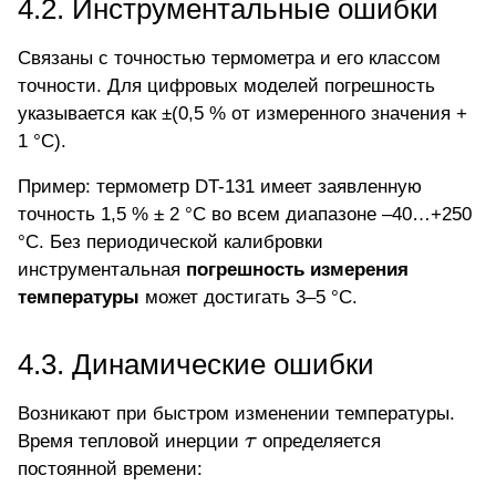
4.2. Инструментальные ошибки
Связаны с
точностью термометра
и его классом
точности. Для цифровых моделей погрешность
указывается как ±(0,5 % от измеренного значения +
1 °C).
Пример: термометр DT-131 имеет заявленную
точность 1,5 % ± 2 °C во всем диапазоне –40…+250
°C. Без периодической калибровки
инструментальная
погрешность измерения
температуры
может достигать 3–5 °C.
4.3. Динамические ошибки
Возникают при быстром изменении температуры.
\tau
Время тепловой инерции
τ
определяется
постоянной времени: