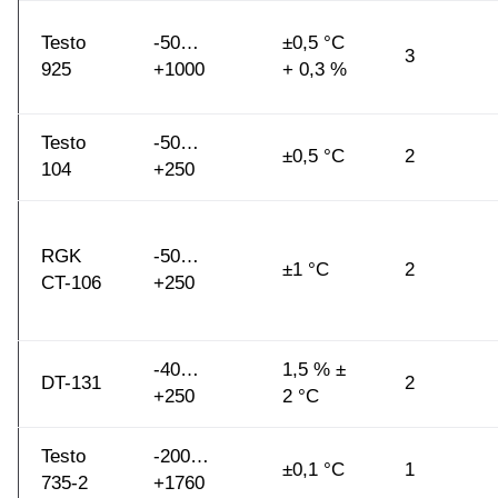
Testo
-50…
±0,5 °C
3
925
+1000
+ 0,3 %
Testo
-50…
±0,5 °C
2
104
+250
RGK
-50…
±1 °C
2
CT-106
+250
-40…
1,5 % ±
DT-131
2
+250
2 °C
Testo
-200…
±0,1 °C
1
735-2
+1760