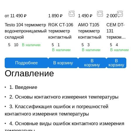
от 11 490 ₽
1 890 ₽
1 490 ₽
2 000 ₽
Testo 104 термометр
RGK CT-106
AMO T105
CEM DT-
водонепроницаемый
термометр
термометр
131
складной
контактный
контактный
термомет
р
5
10
В наличии
5
1
5
3
5
4
В наличии
В наличии
В наличии
В
В
Подробнее
В корзину
корзину
корзину
Оглавление
1. Введение
2. Основы контактного измерения температуры
3. Классификация ошибок и погрешностей
контактного измерения температуры
4. Основные виды ошибок контактного измерения
температуры