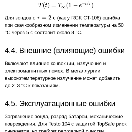
−
/
T(t) = T_{\infty} (1 - e
(
)
=
(
1
−
)
t
τ
T
t
T
e
∞
\tau
=
2
Для зондов с
τ
с (как у RGK CT-106) ошибка
= 2
при скачкообразном изменении температуры на 50
°C через 5 с составит около 8 °C.
4.4. Внешние (влияющие) ошибки
Включают влияние конвекции, излучения и
электромагнитных помех. В металлургии
высокотемпературное излучение может добавить
до 2–3 °C к показаниям.
4.5. Эксплуатационные ошибки
Загрязнение зонда, разряд батареи, механические
повреждения. Для Testo 104 с защитой TopSafe риск
снижается, но требует регулярной очистки.