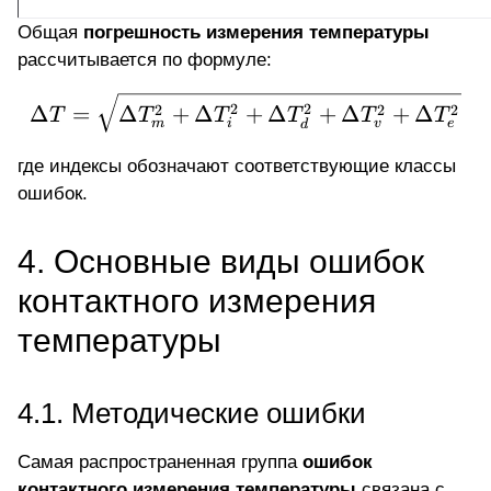
Общая
погрешность измерения температуры
рассчитывается по формуле:
\Delta T = \sqrt{\Delt
2
2
Δ
=
Δ
+
Δ
+
Δ
+
Δ
+
Δ
2
2
2
T
T
T
T
T
T
m
v
e
i
d
где индексы обозначают соответствующие классы
ошибок.
4. Основные виды ошибок
контактного измерения
температуры
4.1. Методические ошибки
Самая распространенная группа
ошибок
контактного измерения температуры
связана с