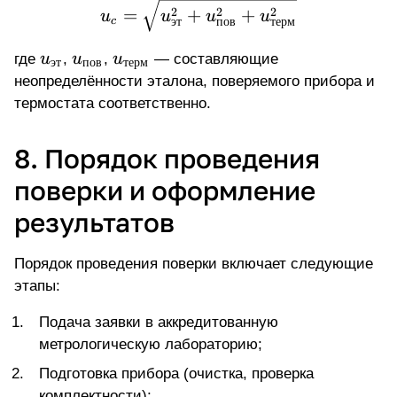
u_c = \sqrt{u_{\text{э
=
+
+
2
2
2
u
u
u
u
эт
пов
терм
c
u_{\text{эт}}
u_{\text{пов}}
u_{\text{терм}}
где
u
,
u
,
u
— составляющие
эт
пов
терм
неопределённости эталона, поверяемого прибора и
термостата соответственно.
8. Порядок проведения
поверки и оформление
результатов
Порядок проведения поверки включает следующие
этапы:
Подача заявки в аккредитованную
метрологическую лабораторию;
Подготовка прибора (очистка, проверка
комплектности);