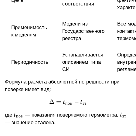
Цель
фактич
соответствия
характе
Модели из
Все мо
Применимость
Государственного
контакт
к моделям
реестра
термом
Устанавливается
Опреде
Периодичность
описанием типа
внутре
СИ
реглам
Формула расчёта абсолютной погрешности при
поверке имеет вид:
Δ
=
\Delta = t_{\text{пов}}
−
t
t
пов
эт
t_{\text{пов}}
t_{\t
где
t
— показания поверяемого термометра,
t
пов
эт
— значение эталона.