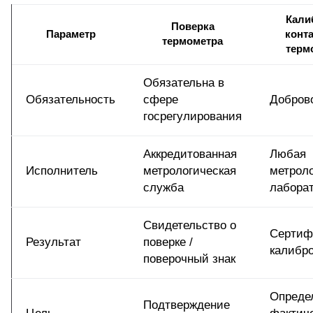
Кали
Поверка
Параметр
конт
термометра
терм
Обязательна в
Обязательность
сфере
Добров
госрегулирования
Аккредитованная
Любая
Исполнитель
метрологическая
метрол
служба
лабора
Свидетельство о
Сертиф
Результат
поверке /
калибр
поверочный знак
Опреде
Подтверждение