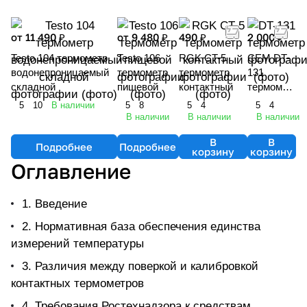
от 11 490 ₽
от 9 480 ₽
490 ₽
2 000 ₽
Testo 104 термометр
Testo 106
RGK CT-5
CEM DT-
водонепроницаемый
термометр
термометр
131
складной
пищевой
контактный
термомет
р
5
10
В наличии
5
8
5
4
5
4
В наличии
В наличии
В наличии
В
В
Подробнее
Подробнее
корзину
корзину
Оглавление
1. Введение
2. Нормативная база обеспечения единства
измерений температуры
3. Различия между поверкой и калибровкой
контактных термометров
4. Требования Ростехнадзора к средствам