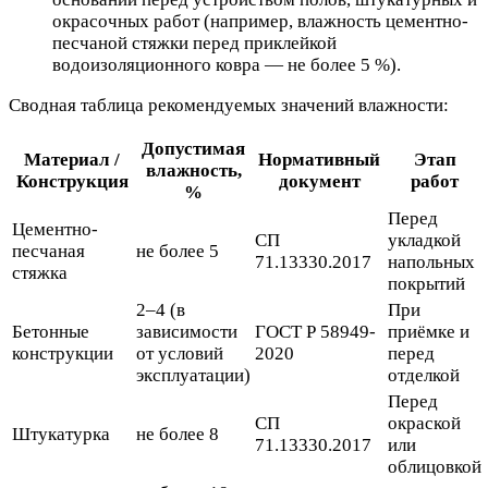
окрасочных работ (например, влажность цементно-
песчаной стяжки перед приклейкой
водоизоляционного ковра — не более 5 %).
Сводная таблица рекомендуемых значений влажности:
Допустимая
Материал /
Нормативный
Этап
влажность,
Конструкция
документ
работ
%
Перед
Цементно-
СП
укладкой
песчаная
не более 5
71.13330.2017
напольных
стяжка
покрытий
2–4 (в
При
Бетонные
зависимости
ГОСТ Р 58949-
приёмке и
конструкции
от условий
2020
перед
эксплуатации)
отделкой
Перед
СП
окраской
Штукатурка
не более 8
71.13330.2017
или
облицовкой