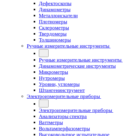
Дефектоскопы
Динамометры
Металлоискатели
Плотномеры
Склерометры
Твердомеры
Толщиномеры
Ручные измерительные инструменты
Ручные измерительные инструменты
Динамометрические инструменты
Микрометры
Нутромеры
Уровни, угломеры
Штангенинструмент
Электроизмерительные приборы
Электроизмерительные приборы
Анализаторы спектра
Ваттметры
Вольтамперфазометры
Высоковольтное испытательное