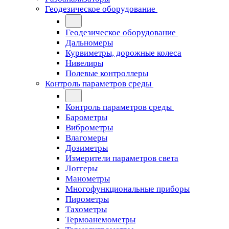
Геодезическое оборудование
Геодезическое оборудование
Дальномеры
Курвиметры, дорожные колеса
Нивелиры
Полевые контроллеры
Контроль параметров среды
Контроль параметров среды
Барометры
Виброметры
Влагомеры
Дозиметры
Измерители параметров света
Логгеры
Манометры
Многофункциональные приборы
Пирометры
Тахометры
Термоанемометры