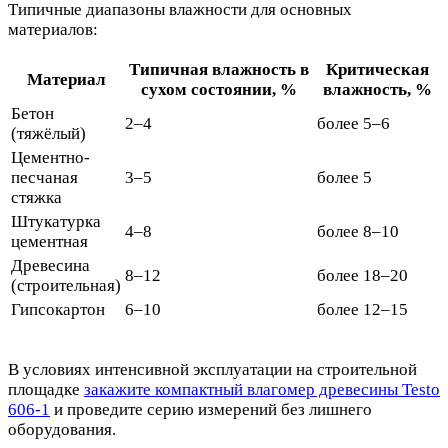
Типичные диапазоны влажности для основных
материалов:
Типичная влажность в
Критическая
Материал
сухом состоянии, %
влажность, %
Бетон
2–4
более 5–6
(тяжёлый)
Цементно-
песчаная
3–5
более 5
стяжка
Штукатурка
4–8
более 8–10
цементная
Древесина
8–12
более 18–20
(строительная)
Гипсокартон
6–10
более 12–15
В условиях интенсивной эксплуатации на строительной
площадке
закажите компактный влагомер древесины Testo
606-1
и проведите серию измерений без лишнего
оборудования.