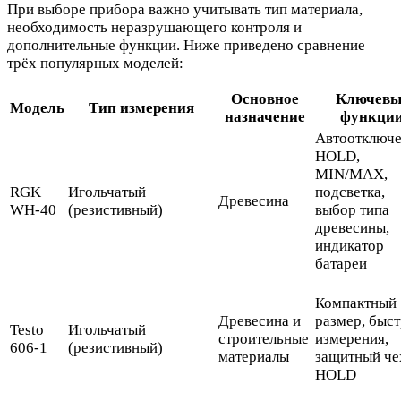
При выборе прибора важно учитывать тип материала,
необходимость неразрушающего контроля и
дополнительные функции. Ниже приведено сравнение
трёх популярных моделей:
Основное
Ключевы
Модель
Тип измерения
назначение
функци
Автоотключе
HOLD,
MIN/MAX,
RGK
Игольчатый
подсветка,
Древесина
WH-40
(резистивный)
выбор типа
древесины,
индикатор
батареи
Компактный
Древесина и
размер, быс
Testo
Игольчатый
строительные
измерения,
606-1
(резистивный)
материалы
защитный че
HOLD