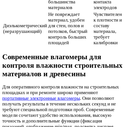
большинства
контакта
материалов
электродов
Не повреждает
Чувствителен
материал, удобен
к плотности и
Диэлькометрический
для стен, полов и
составу
(неразрушающий)
потолков, быстрый
материала,
контроль больших
требует
площадей
калибровки
Современные влагомеры для
контроля влажности строительных
материалов и древесины
Для оперативного контроля влажности на строительных
площадках и при ремонте широко применяют
портативные электронные влагомеры
. Они позволяют
получать результаты в течение нескольких секунд и не
требуют специальной подготовки проб. Современные
модели сочетают удобство использования, высокую
точность и дополнительные функции (фиксация
показаний, отображение min/max, подсветка дисплея,