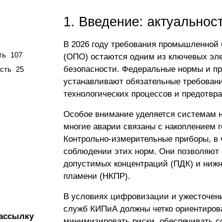
1. Введение: актуальнос
В 2026 году требования промышленной 
ть
107
(ОПО) остаются одним из ключевых эле
безопасности. Федеральные нормы и пр
сть
25
устанавливают обязательные требовани
технологических процессов и предотвр
Особое внимание уделяется системам н
многие аварии связаны с накоплением г
Контрольно-измерительные приборы, в 
соблюдении этих норм. Они позволяют
допустимых концентраций (ПДК) и нижн
пламени (НКПР).
В условиях цифровизации и ужесточени
служб КИПиА должны четко ориентирова
ассылку
минимизировать риски, обеспечивать с