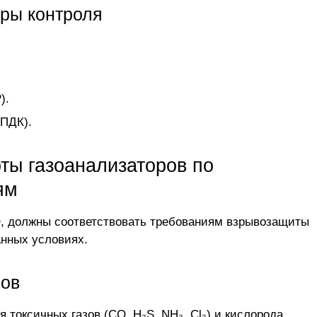
ры контроля
).
 ПДК).
ты газоанализаторов по
ям
, должны соответствовать требованиям взрывозащиты
анных условиях.
ров
токсичных газов (СО, H₂S, NH₃, Cl₂) и кислорода.