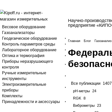
Научно-производств
предприятие «КИП
Весовое оборудование
Газоанализаторы
Геодезическое оборудование
Главная
Блог
Газоанализ
Контроль параметров среды
Федерал
Лабораторное оборудование
Оптика и термография
безопасно
Приборы неразрушающего
контроля
Ручные измерительные
инструменты
Все публикации
1407
Электроизмерительные
приборы
pH-метры
24
Комплекты
RGK
8
Принадлежности и аксессуары
Виброметры
23