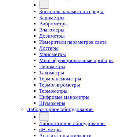
Контроль параметров среды
Барометры
Виброметры
Влагомеры
Дозиметры
Измерители параметров света
Логгеры
Манометры
Многофункциональные приборы
Пирометры
Тахометры
Термоанемометры
Термогигрометры
Термометры
Цифровые манометры
Шумомеры
Лабораторное оборудование
Лабораторное оборудование
pH-метры
Анализаторы жидкости