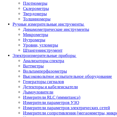
Плотномеры
Склерометры
Твердомеры
Толщиномеры
Ручные измерительные инструменты
Динамометрические инструменты
Микрометры
Нутромеры
Уровни, угломеры
Штангенинструмент
Электроизмерительные приборы
Анализаторы спектра
Ваттметры
Вольтамперфазометры
Высоковольтное испытательное оборудование
Генераторы сигналов
Детекторы и кабелеискатели
Дымоуловители
Измерители RLC (иммитанса)
Измерители параметров УЗО
Измерители параметров электрических сетей
Измерители сопротивления (мегаомметры, мик