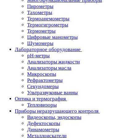
Многофункциональные приборы
Пирометры
Тахометры
Термоанемометры
Термогигрометры
Термометры
Цифровые манометры
Шумомеры
Лабораторное оборудование
pH-метры
Анализаторы жидкости
Анализаторы масла
Микроскопы
Рефрактометры
Секундомеры
Ультразвуковые ванны
Оптика и термография
Тепловизоры
Приборы неразрушающего контроля
Видеоскопы, эндоскопы
Дефектоскопы
Динамометры
Металлоискатели