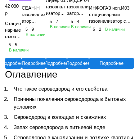
Лидер 01
ЛИДЕР 04
42 090
газоанал
газоанали
СЕАН-Н
ИНФОГАЗ исп.И03
изатор
затор
₽
газоанализ
стационарный
переносн
портативн
атор
газоанализатор с
5
7
5
4
Стацио
ой
ый
В наличии
В наличии
однокомпо
датчиком
5
9
5
2
В наличии
нарные
однокана
многокана
нентный
взрывобезопасного
В наличии
газоана
льный
льный
индивидуа
исполнения
лизато
5
5
льный
"Хоббит-ТВ" исп.Г 1
ры
В наличии
Хоббит
-Т
Подробнее
Подробнее
Подробнее
Подробнее
Подробнее
Оглавление
Что такое сероводород и его свойства
Причины появления сероводорода в бытовых
условиях
Сероводород в колодцах и скважинах
Запах сероводорода в питьевой воде
Сероводород в канализации и воздухе квартиры