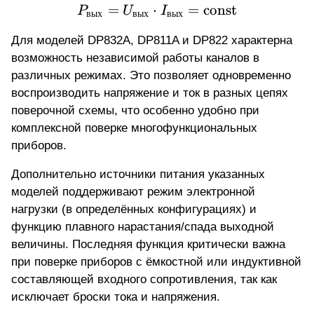
=
⋅
P_{\text{вых}} = U_{\t
=
const
P
U
I
вых
вых
вых
Для моделей DP832A, DP811A и DP822 характерна
возможность независимой работы каналов в
различных режимах. Это позволяет одновременно
воспроизводить напряжение и ток в разных цепях
поверочной схемы, что особенно удобно при
комплексной поверке многофункциональных
приборов.
Дополнительно источники питания указанных
моделей поддерживают режим электронной
нагрузки (в определённых конфигурациях) и
функцию плавного нарастания/спада выходной
величины. Последняя функция критически важна
при поверке приборов с ёмкостной или индуктивной
составляющей входного сопротивления, так как
исключает броски тока и напряжения.