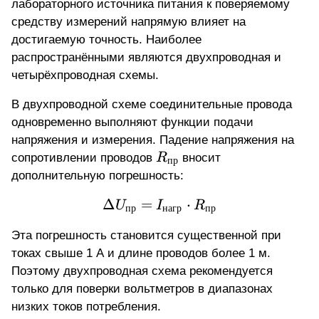
лабораторного источника питания к поверяемому
средству измерений напрямую влияет на
достигаемую точность. Наиболее
распространёнными являются двухпроводная и
четырёхпроводная схемы.
В двухпроводной схеме соединительные провода
одновременно выполняют функции подачи
напряжения и измерения. Падение напряжения на
R_{\text{пр}}
сопротивлении проводов
R
вносит
пр
дополнительную погрешность:
Δ
=
\Delta U_{\text{пр}} =
⋅
U
I
R
пр
нагр
пр
Эта погрешность становится существенной при
токах свыше 1 А и длине проводов более 1 м.
Поэтому двухпроводная схема рекомендуется
только для поверки вольтметров в диапазонах
низких токов потребления.