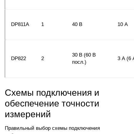
DP811A
1
40 В
10 А
30 В (60 В
DP822
2
3 А (6 
посл.)
Схемы подключения и
обеспечение точности
измерений
Правильный выбор схемы подключения