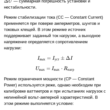
U
Δ
U
— суммарная погрешность установки и
нестабильности.
Режим стабилизации тока (CC — Constant Current)
применяется при поверке амперметров, шунтов и
токовых клещей. В этом режиме источник
поддерживает заданный ток нагрузки, а выходное
напряжение определяется сопротивлением
нагрузки:
=
I_{\text{вых}} = I_{\t
±
Δ
I
I
I
вых
уст
=
U_{\text{вых}} = I_{\
⋅
U
I
R
вых
вых
нагр
Режим ограничения мощности (CP — Constant
Power) используется реже, однако необходим при
калибровке ваттметров и при испытаниях нагрузок с
нелинейной вольт-амперной характеристикой. В
этом режиме выполняется условие: