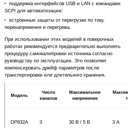
поддержка интерфейсов USB и LAN с командами
SCPI для автоматизации;
встроенные защиты от перегрузки по току,
перенапряжения и перегрева.
При использовании этих моделей в поверочных
работах рекомендуется предварительно выполнять
процедуру самокалибровки источника согласно
руководству по эксплуатации. Это позволяет
компенсировать дрейф параметров после
транспортировки или длительного хранения.
Число
Максимальное
Макси
Модель
каналов
напряжение
т
DP832A
3
30 В / 5 В
3 А