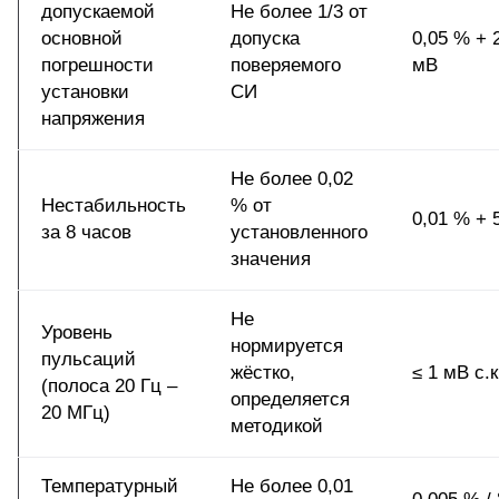
допускаемой
Не более 1/3 от
основной
допуска
0,05 % + 
погрешности
поверяемого
мВ
установки
СИ
напряжения
Не более 0,02
Нестабильность
% от
0,01 % + 
за 8 часов
установленного
значения
Не
Уровень
нормируется
пульсаций
жёстко,
≤ 1 мВ с.к
(полоса 20 Гц –
определяется
20 МГц)
методикой
Температурный
Не более 0,01