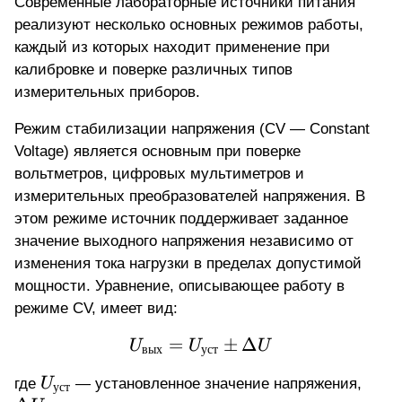
Современные лабораторные источники питания
реализуют несколько основных режимов работы,
каждый из которых находит применение при
калибровке и поверке различных типов
измерительных приборов.
Режим стабилизации напряжения (CV — Constant
Voltage) является основным при поверке
вольтметров, цифровых мультиметров и
измерительных преобразователей напряжения. В
этом режиме источник поддерживает заданное
значение выходного напряжения независимо от
изменения тока нагрузки в пределах допустимой
мощности. Уравнение, описывающее работу в
режиме CV, имеет вид:
=
U_{\text{вых}} = U_{\
±
Δ
U
U
U
вых
уст
U_{\text{уст}}
\Del
где
U
— установленное значение напряжения,
уст