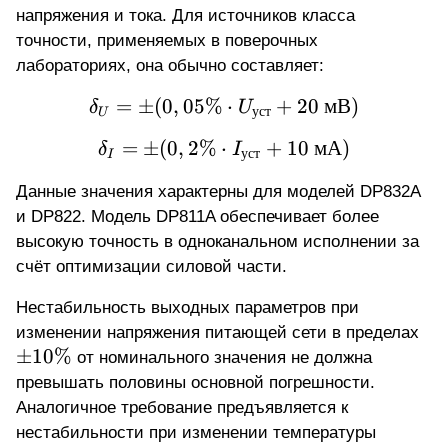
напряжения и тока. Для источников класса
точности, применяемых в поверочных
лабораториях, она обычно составляет:
=
±
(
0
,
05%
\delta_U = \pm (0,05 \
⋅
+
20
мВ
)
δ
U
уст
U
=
±
(
0
,
2%
⋅
\delta_I = \pm (0,2 \% 
+
10
мА
)
δ
I
уст
I
Данные значения характерны для моделей DP832A
и DP822. Модель DP811A обеспечивает более
высокую точность в одноканальном исполнении за
счёт оптимизации силовой части.
Нестабильность выходных параметров при
\p
изменении напряжения питающей сети в пределах
10
±
10%
от номинального значения не должна
\%
превышать половины основной погрешности.
Аналогичное требование предъявляется к
нестабильности при изменении температуры