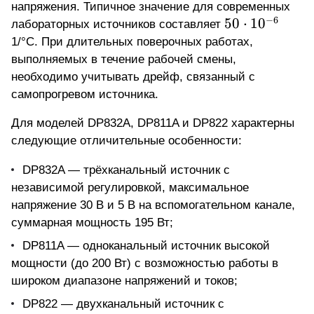
напряжения. Типичное значение для современных
−
6
50
50
⋅
1
0
лабораторных источников составляет
\cdot
1/°C. При длительных поверочных работах,
10^{-6}
выполняемых в течение рабочей смены,
необходимо учитывать дрейф, связанный с
самопрогревом источника.
Для моделей DP832A, DP811A и DP822 характерны
следующие отличительные особенности:
DP832A — трёхканальный источник с
независимой регулировкой, максимальное
напряжение 30 В и 5 В на вспомогательном канале,
суммарная мощность 195 Вт;
DP811A — одноканальный источник высокой
мощности (до 200 Вт) с возможностью работы в
широком диапазоне напряжений и токов;
DP822 — двухканальный источник с