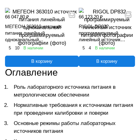
66 047.80 ₽
66 123.20 ₽
МЕГЕОН 363010 источник
RIGOL DP832
питания линейный
программируемый
одноканальный
линейный источник
программируемый
питания
5
10
В наличии
5
4
В наличии
В корзину
В корзину
Оглавление
Роль лабораторного источника питания в
метрологическом обеспечении
Нормативные требования к источникам питания
при проведении калибровки и поверки
Основные режимы работы лабораторных
источников питания