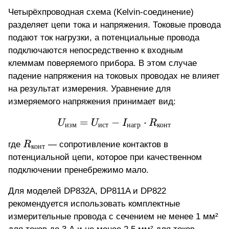
Четырёхпроводная схема
(Kelvin-соединение)
разделяет цепи тока и напряжения. Токовые провода
подают ток нагрузки, а потенциальные провода
подключаются непосредственно к входным
клеммам поверяемого прибора. В этом случае
падение напряжения на токовых проводах не влияет
на результат измерения. Уравнение для
измеряемого напряжения принимает вид:
=
−
U_{\text{изм}} = U_{\t
⋅
U
U
I
R
изм
ист
нагр
конт
R_{\text{конт}}
где
R
— сопротивление контактов в
конт
потенциальной цепи, которое при качественном
подключении пренебрежимо мало.
Для моделей DP832A, DP811A и DP822
рекомендуется использовать комплектные
измерительные провода с сечением не менее 1 мм²