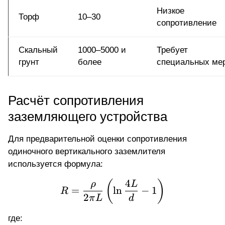
Низкое
Торф
10–30
сопротивление
Скальный
1000–5000 и
Требует
грунт
более
специальных ме
Расчёт сопротивления
заземляющего устройства
Для предварительной оценки сопротивления
одиночного вертикального заземлителя
используется формула:
4
R = \frac{\rho}{2 \pi L}
(
)
ρ
L
=
l
n
−
1
R
2
π
L
d
где: