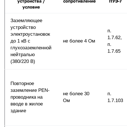
устройства /
сопротивление
ПУЭ-7
условие
Заземляющее
устройство
п.
электроустановок
1.7.62,
до 1 кВ с
не более 4 Ом
п.
глухозаземленной
1.7.65
нейтралью
(380/220 В)
Повторное
заземление PEN-
не более 30
п.
проводника на
Ом
1.7.103
вводе в жилое
здание