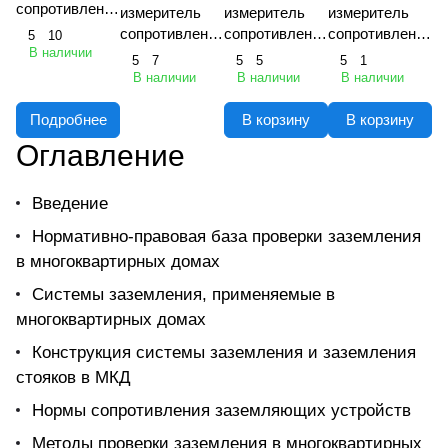
сопротивления
измеритель
измеритель
измеритель
заземления
сопротивления
сопротивления
сопротивления
5
10
В наличии
заземления
заземления
заземления
5
7
5
5
5
1
В наличии
В наличии
В наличии
Подробнее
В корзину
В корзину
Оглавление
Введение
Нормативно-правовая база проверки заземления
в многоквартирных домах
Системы заземления, применяемые в
многоквартирных домах
Конструкция системы заземления и заземления
стояков в МКД
Нормы сопротивления заземляющих устройств
Методы проверки заземления в многоквартирных