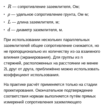
R
R
— сопротивление заземлителя, Ом;
\rho
ρ
— удельное сопротивление грунта, Ом·м;
L
L
— длина заземлителя, м;
d
d
— диаметр заземлителя, м.
При использовании нескольких параллельных
заземлителей общее сопротивление снижается, но
не пропорционально их количеству из-за взаимного
влияния (экранирования). Для группы из n
стержней, расположенных на расстоянии не менее
2L друг от друга, приближённо можно использовать
коэффициент использования.
На практике расчёт применяется только на стадии
проектирования. Окончательное подтверждение
соответствия нормам выполняется путём прямых
измерений сопротивления заземляющего