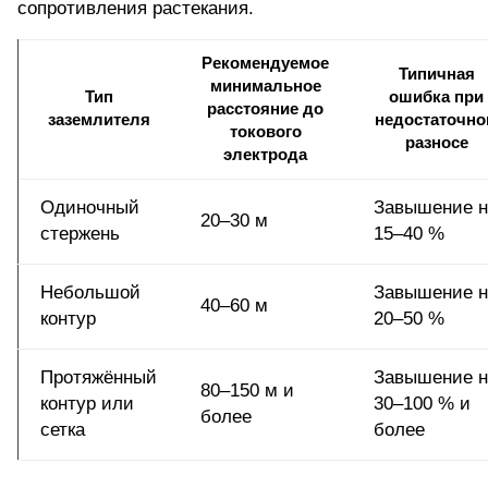
сопротивления растекания.
Рекомендуемое
Типичная
минимальное
Тип
ошибка при
расстояние до
заземлителя
недостаточн
токового
разносе
электрода
Одиночный
Завышение н
20–30 м
стержень
15–40 %
Небольшой
Завышение н
40–60 м
контур
20–50 %
Протяжённый
Завышение н
80–150 м и
контур или
30–100 % и
более
сетка
более