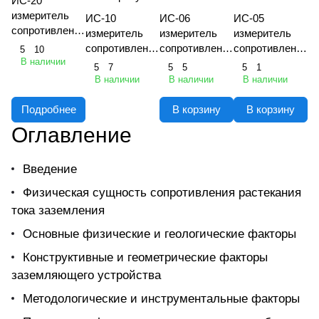
ИС-20
измеритель
ИС-10
ИС-06
ИС-05
сопротивления
измеритель
измеритель
измеритель
заземления
сопротивления
сопротивления
сопротивления
5
10
В наличии
заземления
заземления
заземления
5
7
5
5
5
1
В наличии
В наличии
В наличии
Подробнее
В корзину
В корзину
Оглавление
Введение
Физическая сущность сопротивления растекания
тока заземления
Основные физические и геологические факторы
Конструктивные и геометрические факторы
заземляющего устройства
Методологические и инструментальные факторы