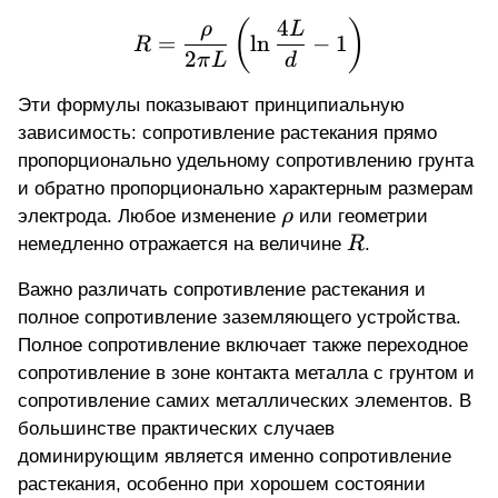
d
4
R = \frac{\rho}{2\pi L}
(
)
ρ
L
=
l
n
−
1
R
2
π
L
d
Эти формулы показывают принципиальную
зависимость: сопротивление растекания прямо
пропорционально удельному сопротивлению грунта
и обратно пропорционально характерным размерам
\rho
электрода. Любое изменение
ρ
или геометрии
R
немедленно отражается на величине
R
.
Важно различать сопротивление растекания и
полное сопротивление заземляющего устройства.
Полное сопротивление включает также переходное
сопротивление в зоне контакта металла с грунтом и
сопротивление самих металлических элементов. В
большинстве практических случаев
доминирующим является именно сопротивление
растекания, особенно при хорошем состоянии