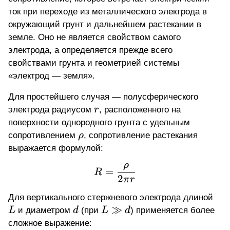
ток при переходе из металлического электрода в
окружающий грунт и дальнейшем растекании в
земле. Оно не является свойством самого
электрода, а определяется прежде всего
свойствами грунта и геометрией системы
«электрод — земля».
Для простейшего случая — полусферического
r
электрода радиусом
r
, расположенного на
поверхности однородного грунта с удельным
\rho
сопротивлением
ρ
, сопротивление растекания
выражается формулой:
ρ
R = \frac{\rho}{2\pi r
=
R
2
π
r
L
Для вертикального стержневого электрода длиной
d
L
≫
L
и диаметром
d
(при
L
d
) применяется более
\gg
сложное выражение: