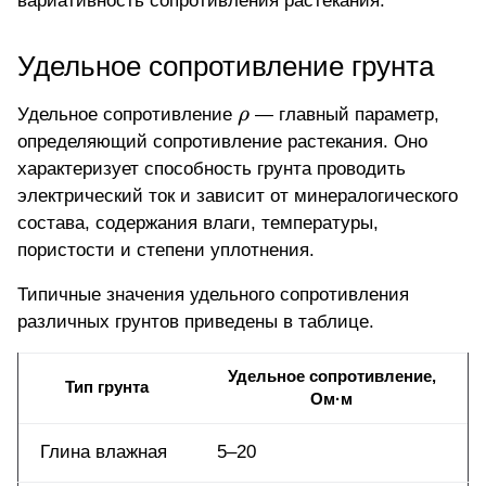
вариативность сопротивления растекания.
Удельное сопротивление грунта
\rho
Удельное сопротивление
ρ
— главный параметр,
определяющий сопротивление растекания. Оно
характеризует способность грунта проводить
электрический ток и зависит от минералогического
состава, содержания влаги, температуры,
пористости и степени уплотнения.
Типичные значения удельного сопротивления
различных грунтов приведены в таблице.
Удельное сопротивление,
Тип грунта
Ом·м
Глина влажная
5–20