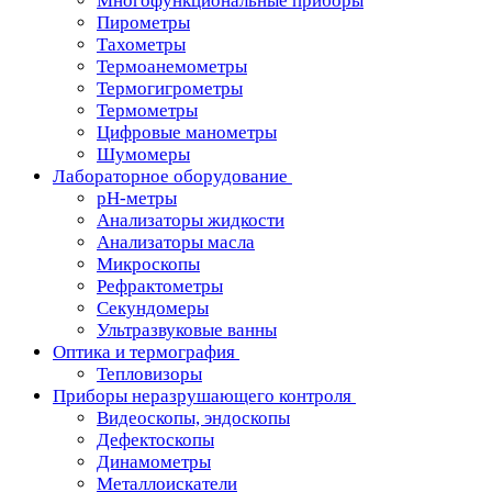
Многофункциональные приборы
Пирометры
Тахометры
Термоанемометры
Термогигрометры
Термометры
Цифровые манометры
Шумомеры
Лабораторное оборудование
pH-метры
Анализаторы жидкости
Анализаторы масла
Микроскопы
Рефрактометры
Секундомеры
Ультразвуковые ванны
Оптика и термография
Тепловизоры
Приборы неразрушающего контроля
Видеоскопы, эндоскопы
Дефектоскопы
Динамометры
Металлоискатели