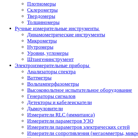
Плотномеры
Склерометры
Твердомеры
Толщиномеры
Ручные измерительные инструменты
Динамометрические инструменты
Микрометры
Нутромеры
Уровни, угломеры
Штангенинструмент
Электроизмерительные приборы
Анализаторы спектра
Ваттметры
Вольтамперфазометры
Высоковольтное испытательное оборудование
Генераторы сигналов
Детекторы и кабелеискатели
Дымоуловители
Измерители RLC (иммитанса)
Измерители параметров УЗО
Измерители параметров электрических сетей
Измерители сопротивления (мегаомметры, мик