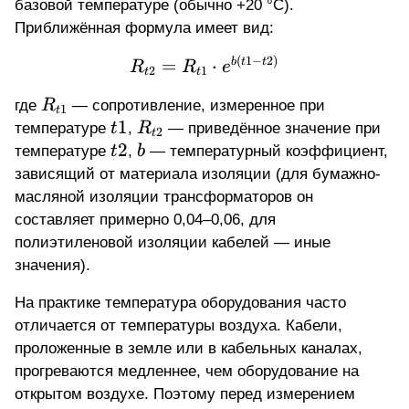
базовой температуре (обычно +20 °C).
Приближённая формула имеет вид:
(
1
−
2
)
R_{t2} = R_{t1} \cdot e
=
⋅
b
t
t
R
R
e
2
1
t
t
R_{t1}
где
R
— сопротивление, измеренное при
1
t
t1
1
R_{t2}
температуре
t
,
R
— приведённое значение при
2
t
t2
2
b
температуре
t
,
b
— температурный коэффициент,
зависящий от материала изоляции (для бумажно-
масляной изоляции трансформаторов он
составляет примерно 0,04–0,06, для
полиэтиленовой изоляции кабелей — иные
значения).
На практике температура оборудования часто
отличается от температуры воздуха. Кабели,
проложенные в земле или в кабельных каналах,
прогреваются медленнее, чем оборудование на
открытом воздухе. Поэтому перед измерением