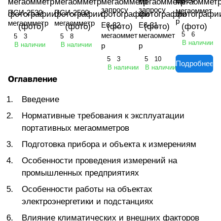
Е6-24
запросу
запросу
мегаоммет
ПСИ-2530
ПСИ-2500
р
мегаомметр
мегаомметр
Е6-32
Е6-31
5
6
мегаоммет
мегаоммет
5
3
5
8
В наличии
В наличии
В наличии
р
р
5
3
5
10
Подробнее
В наличии
В наличии
Оглавление
Введение
Нормативные требования к эксплуатации
портативных мегаомметров
Подготовка прибора и объекта к измерениям
Особенности проведения измерений на
промышленных предприятиях
Особенности работы на объектах
электроэнергетики и подстанциях
Влияние климатических и внешних факторов