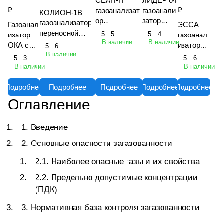
СЕАН-П
ЛИДЕР 04
₽
₽
газоанализат
газоанали
КОЛИОН-1В
ор
затор
газоанализатор
Газоанал
ЭССА
взрывозащи
портативн
переносной
5
5
5
4
изатор
газоанал
щенный
ый
В наличии
В наличии
фотоионизацио
ОКА с
изатор
5
6
многоканальн
многокана
нный (ФИД)
В наличии
выносны
стациона
5
3
5
6
ый
льный
взрывозащищен
м блоком
рный
В наличии
В наличии
переносной
ный
датчиков
(исп. МБ
и БС)
Подробнее
Подробнее
Подробнее
Подробнее
Подробнее
Оглавление
1. Введение
2. Основные опасности загазованности
2.1. Наиболее опасные газы и их свойства
2.2. Предельно допустимые концентрации
(ПДК)
3. Нормативная база контроля загазованности