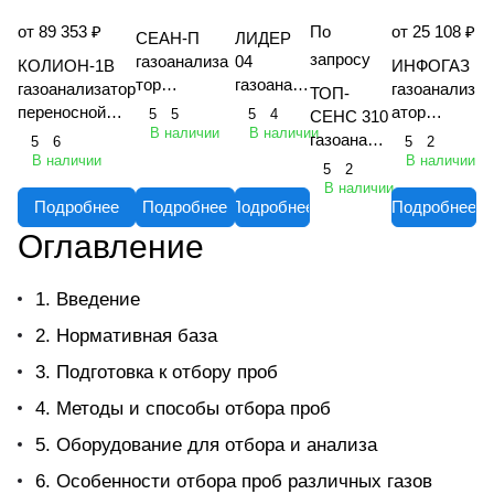
от 89 353 ₽
По
от 25 108 ₽
СЕАН-П
ЛИДЕР
запросу
газоанализа
04
КОЛИОН-1В
ИНФОГАЗ
тор
газоанал
газоанализатор
газоанализ
ТОП-
взрывозащи
изатор
переносной
атор
5
5
5
4
СЕНС 310
щенный
портатив
В наличии
В наличии
фотоионизацио
взрывоза
газоанали
5
6
5
2
многоканаль
ный
нный (ФИД)
щищенный
В наличии
В наличии
затор
5
2
ный
многокан
взрывозащище
многокана
портативн
В наличии
переносной
альный
нный
льный
Подробнее
Подробнее
Подробнее
Подробнее
ый
многокана
Оглавление
льный
1. Введение
2. Нормативная база
3. Подготовка к отбору проб
4. Методы и способы отбора проб
5. Оборудование для отбора и анализа
6. Особенности отбора проб различных газов