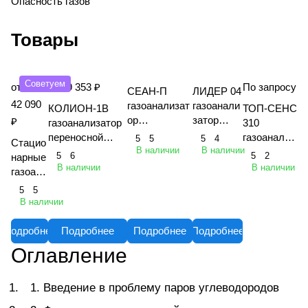
Опасность газов
Товары
Советуем
от
от 89 353 ₽
По запросу
СЕАН-П
ЛИДЕР 04
42 090
газоанализат
газоанали
КОЛИОН-1В
ТОП-СЕНС
ор
затор
₽
газоанализатор
310
взрывозащи
портативн
переносной
газоанализ
5
5
5
4
Стацио
щенный
ый
В наличии
В наличии
фотоионизацио
атор
5
6
5
2
нарные
многоканальн
многокана
нный (ФИД)
портативн
В наличии
В наличии
газоана
ый
льный
взрывозащищен
ый
лизато
5
5
переносной
ный
многоканал
ры
В наличии
ьный
Хоббит
-Т
Подробнее
Подробнее
Подробнее
Подробнее
Оглавление
1. Введение в проблему паров углеводородов