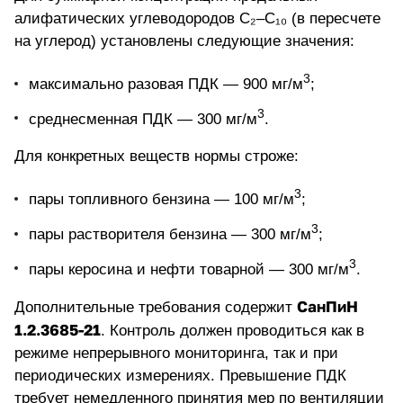
алифатических углеводородов C₂–C₁₀ (в пересчете
на углерод) установлены следующие значения:
3
максимально разовая ПДК — 900 мг/м
;
3
среднесменная ПДК — 300 мг/м
.
Для конкретных веществ нормы строже:
3
пары топливного бензина — 100 мг/м
;
3
пары растворителя бензина — 300 мг/м
;
3
пары керосина и нефти товарной — 300 мг/м
.
СанПиН
Дополнительные требования содержит
1.2.3685-21
. Контроль должен проводиться как в
режиме
непрерывного мониторинга
, так и при
периодических измерениях. Превышение ПДК
требует немедленного принятия мер по вентиляции