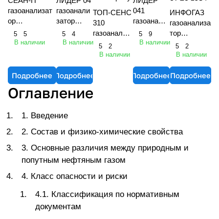
СЕАН-П
ЛИДЕР 04
ЛИДЕР
газоанализат
газоанали
041
ТОП-СЕНС
ИНФОГАЗ
ор
затор
газоанали
310
газоанализа
взрывозащищ
портативн
затор
газоанализ
тор
5
5
5
4
5
9
енный
ый
переносно
В наличии
В наличии
В наличии
атор
взрывозащи
5
2
5
2
многоканальн
многокана
й
портативны
щенный
В наличии
В наличии
ый
льный
многокана
й
многоканал
переносной
льный
многоканал
ьный
Подробнее
Подробнее
Подробнее
Подробнее
ьный
Оглавление
1. Введение
2. Состав и физико-химические свойства
3. Основные различия между природным и
попутным нефтяным газом
4. Класс опасности и риски
4.1. Классификация по нормативным
документам