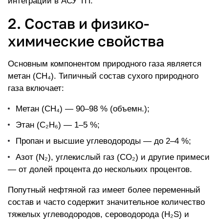
интеграции в АСУ ТП.
2. Состав и физико-
химические свойства
Основным компонентом природного газа является
метан
(CH₄). Типичный состав сухого природного
газа включает:
Метан (CH₄) — 90–98 % (объемн.);
Этан (C₂H₆) — 1–5 %;
Пропан и высшие углеводороды — до 2–4 %;
Азот (N₂), углекислый газ (CO₂) и другие примеси
— от долей процента до нескольких процентов.
Попутный нефтяной газ имеет более переменный
состав и часто содержит значительное количество
тяжелых углеводородов,
сероводорода
(H₂S) и