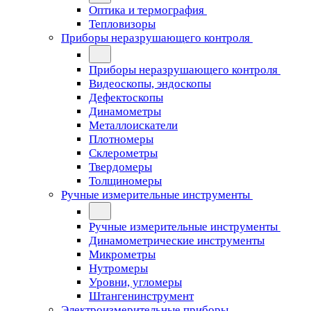
Оптика и термография
Тепловизоры
Приборы неразрушающего контроля
Приборы неразрушающего контроля
Видеоскопы, эндоскопы
Дефектоскопы
Динамометры
Металлоискатели
Плотномеры
Склерометры
Твердомеры
Толщиномеры
Ручные измерительные инструменты
Ручные измерительные инструменты
Динамометрические инструменты
Микрометры
Нутромеры
Уровни, угломеры
Штангенинструмент
Электроизмерительные приборы