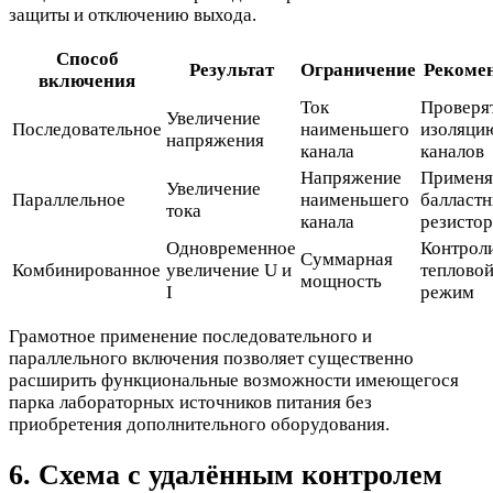
защиты и отключению выхода.
Способ
Результат
Ограничение
Рекоме
включения
Ток
Проверя
Увеличение
Последовательное
наименьшего
изоляци
напряжения
канала
каналов
Напряжение
Применя
Увеличение
Параллельное
наименьшего
балласт
тока
канала
резисто
Одновременное
Контрол
Суммарная
Комбинированное
увеличение U и
теплово
мощность
I
режим
Грамотное применение последовательного и
параллельного включения позволяет существенно
расширить функциональные возможности имеющегося
парка лабораторных источников питания без
приобретения дополнительного оборудования.
6. Схема с удалённым контролем