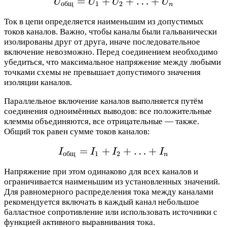
=
+
U_{\text{общ}} = U_1 
+
…
+
U
U
U
U
общ
1
2
n
Ток в цепи определяется наименьшим из допустимых
токов каналов. Важно, чтобы каналы были гальванически
изолированы друг от друга, иначе последовательное
включение невозможно. Перед соединением необходимо
убедиться, что максимальное напряжение между любыми
точками схемы не превышает допустимого значения
изоляции каналов.
Параллельное включение каналов выполняется путём
соединения одноимённых выводов: все положительные
клеммы объединяются, все отрицательные — также.
Общий ток равен сумме токов каналов:
=
+
I_{\text{общ}} = I_1 + 
+
…
+
I
I
I
I
общ
1
2
n
Напряжение при этом одинаково для всех каналов и
ограничивается наименьшим из установленных значений.
Для равномерного распределения тока между каналами
рекомендуется включать в каждый канал небольшое
балластное сопротивление или использовать источники с
функцией активного выравнивания тока.