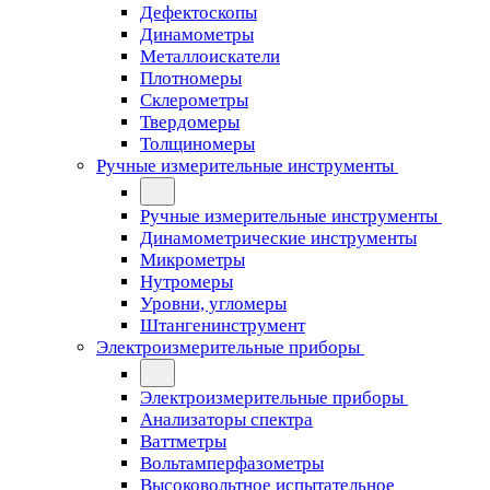
Дефектоскопы
Динамометры
Металлоискатели
Плотномеры
Склерометры
Твердомеры
Толщиномеры
Ручные измерительные инструменты
Ручные измерительные инструменты
Динамометрические инструменты
Микрометры
Нутромеры
Уровни, угломеры
Штангенинструмент
Электроизмерительные приборы
Электроизмерительные приборы
Анализаторы спектра
Ваттметры
Вольтамперфазометры
Высоковольтное испытательное