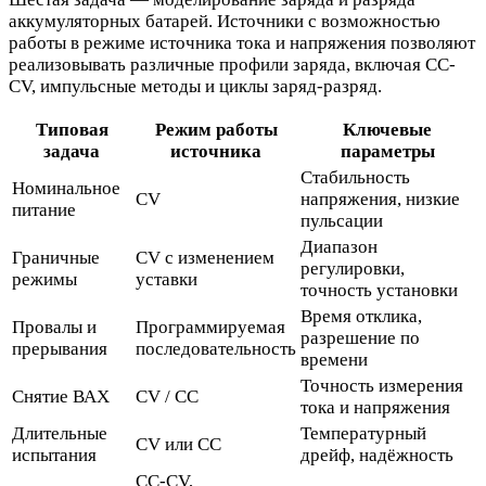
аккумуляторных батарей. Источники с возможностью
работы в режиме источника тока и напряжения позволяют
реализовывать различные профили заряда, включая CC-
CV, импульсные методы и циклы заряд-разряд.
Типовая
Режим работы
Ключевые
задача
источника
параметры
Стабильность
Номинальное
CV
напряжения, низкие
питание
пульсации
Диапазон
Граничные
CV с изменением
регулировки,
режимы
уставки
точность установки
Время отклика,
Провалы и
Программируемая
разрешение по
прерывания
последовательность
времени
Точность измерения
Снятие ВАХ
CV / CC
тока и напряжения
Длительные
Температурный
CV или CC
испытания
дрейф, надёжность
CC-CV,