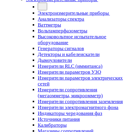
Электроизмерительные приборы
Анализаторы спектра
Ваттметры
Вольтамперфазометры
Высоковольтное испытательное
оборудование
Генераторы сигналов
Детекторы и кабелеискатели
Дымоуловители
Измерители RLC (иммитанса)
Измерители параметров УЗО
Измерители параметров электрических
сетей
Измерители сопротивления
(мегаомметры, микроомметр)
Измерители сопротивления заземления
Измерители электромагнитного фона
Индикаторы чередования фаз
Источники питания
Калибраторы
Магазины сопротивлений