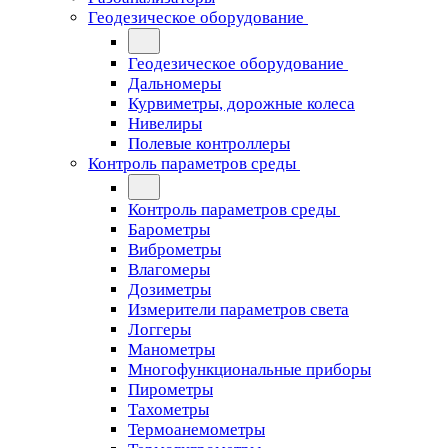
Геодезическое оборудование
Геодезическое оборудование
Дальномеры
Курвиметры, дорожные колеса
Нивелиры
Полевые контроллеры
Контроль параметров среды
Контроль параметров среды
Барометры
Виброметры
Влагомеры
Дозиметры
Измерители параметров света
Логгеры
Манометры
Многофункциональные приборы
Пирометры
Тахометры
Термоанемометры