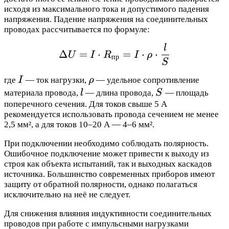
исходя из максимального тока и допустимого падения
напряжения. Падение напряжения на соединительных
проводах рассчитывается по формуле:
\Delta U = I \cdot R_{\
l
Δ
=
⋅
=
⋅
⋅
U
I
R
I
ρ
пр
S
I
\rho
где
I
— ток нагрузки,
ρ
— удельное сопротивление
l
S
материала провода,
l
— длина провода,
S
— площадь
поперечного сечения. Для токов свыше 5 А
рекомендуется использовать провода сечением не менее
2,5 мм², а для токов 10–20 А — 4–6 мм².
При подключении необходимо соблюдать полярность.
Ошибочное подключение может привести к выходу из
строя как объекта испытаний, так и выходных каскадов
источника. Большинство современных приборов имеют
защиту от обратной полярности, однако полагаться
исключительно на неё не следует.
Для снижения влияния индуктивности соединительных
проводов при работе с импульсными нагрузками