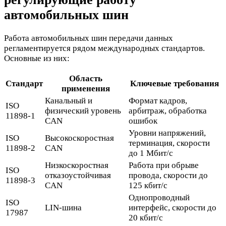
автомобильных шин
Работа автомобильных шин передачи данных
регламентируется рядом международных стандартов.
Основные из них:
Область
Стандарт
Ключевые требования
применения
Канальный и
Формат кадров,
ISO
физический уровень
арбитраж, обработка
11898-1
CAN
ошибок
Уровни напряжений,
ISO
Высокоскоростная
терминация, скорости
11898-2
CAN
до 1 Мбит/с
Низкоскоростная
Работа при обрыве
ISO
отказоустойчивая
провода, скорости до
11898-3
CAN
125 кбит/с
Однопроводный
ISO
LIN-шина
интерфейс, скорости до
17987
20 кбит/с