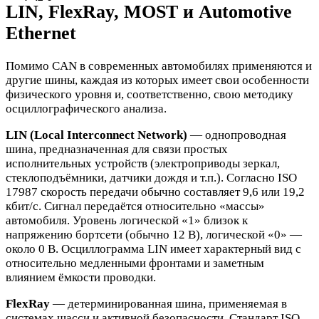
LIN, FlexRay, MOST и Automotive
Ethernet
Помимо CAN в современных автомобилях применяются и
другие шины, каждая из которых имеет свои особенности
физического уровня и, соответственно, свою методику
осциллографического анализа.
LIN (Local Interconnect Network)
— однопроводная
шина, предназначенная для связи простых
исполнительных устройств (электроприводы зеркал,
стеклоподъёмники, датчики дождя и т.п.). Согласно ISO
17987 скорость передачи обычно составляет 9,6 или 19,2
кбит/с. Сигнал передаётся относительно «массы»
автомобиля. Уровень логической «1» близок к
напряжению бортсети (обычно 12 В), логической «0» —
около 0 В. Осциллограмма LIN имеет характерный вид с
относительно медленными фронтами и заметным
влиянием ёмкости проводки.
FlexRay
— детерминированная шина, применяемая в
системах шасси и активной безопасности. Стандарт ISO