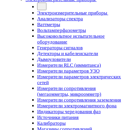
Электроизмерительные приборы
Анализаторы спектра
Ваттметры
Вольтамперфазометры
Высоковольтное испытательное
оборудование
Генераторы сигналов
Детекторы и кабелеискатели
Дымоуловители
Измерители RLC (иммитанса)
Измерители параметров УЗО
Измерители параметров электрических
сетей
Измерители сопротивления
(мегаомметры, микроомметр)
Измерители сопротивления заземления
Измерители электромагнитного фона
Индикаторы чередования фаз
Источники питания
Калибраторы
Магазины сопротивлений