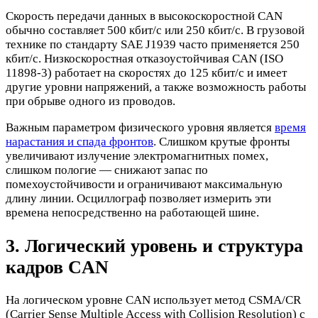
Скорость передачи данных в высокоскоростной CAN
обычно составляет 500 кбит/с или 250 кбит/с. В грузовой
технике по стандарту SAE J1939 часто применяется 250
кбит/с. Низкоскоростная отказоустойчивая CAN (ISO
11898-3) работает на скоростях до 125 кбит/с и имеет
другие уровни напряжений, а также возможность работы
при обрыве одного из проводов.
Важным параметром физического уровня является
время
нарастания и спада фронтов
. Слишком крутые фронты
увеличивают излучение электромагнитных помех,
слишком пологие — снижают запас по
помехоустойчивости и ограничивают максимальную
длину линии. Осциллограф позволяет измерить эти
времена непосредственно на работающей шине.
3. Логический уровень и структура
кадров CAN
На логическом уровне CAN использует метод CSMA/CR
(Carrier Sense Multiple Access with Collision Resolution) с