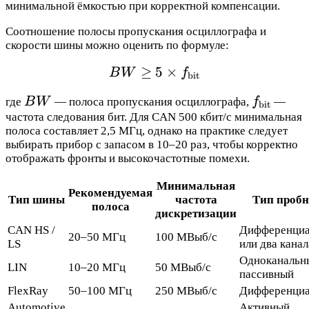
минимальной ёмкостью при корректной компенсации.
Соотношение полосы пропускания осциллографа и
скорости шины можно оценить по формуле:
≥
BW \geq 5 \times f_{\t
5
×
B
W
f
bit
BW
f_{\text
где
B
W
— полоса пропускания осциллографа,
f
—
bit
частота следования бит. Для CAN 500 кбит/с минимальная
полоса составляет 2,5 МГц, однако на практике следует
выбирать прибор с запасом в 10–20 раз, чтобы корректно
отображать фронты и высокочастотные помехи.
Минимальная
Рекомендуемая
Тип шины
частота
Тип проб
полоса
дискретизации
CAN HS /
Дифференци
20–50 МГц
100 МВыб/с
LS
или два канал
Одноканальн
LIN
10–20 МГц
50 МВыб/с
пассивный
FlexRay
50–100 МГц
250 МВыб/с
Дифференци
Automotive
Активный