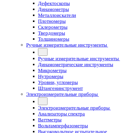
Дефектоскопы
Динамометры
Металлоискатели
Плотномеры
Склерометры
Твердомеры
Толщиномеры
Ручные измерительные инструменты
Ручные измерительные инструменты
Динамометрические инструменты
Микрометры
Нутромеры
Уровни, угломеры
Штангенинструмент
Электроизмерительные приборы
Электроизмерительные приборы
Анализаторы спектра
Ваттметры
Вольтамперфазометры
Высоковольтное испытательное