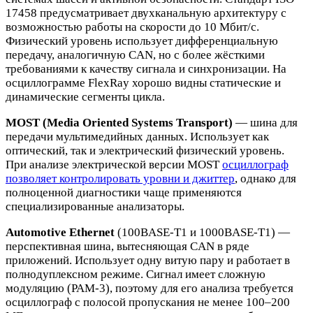
17458 предусматривает двухканальную архитектуру с
возможностью работы на скорости до 10 Мбит/с.
Физический уровень использует дифференциальную
передачу, аналогичную CAN, но с более жёсткими
требованиями к качеству сигнала и синхронизации. На
осциллограмме FlexRay хорошо видны статические и
динамические сегменты цикла.
MOST (Media Oriented Systems Transport)
— шина для
передачи мультимедийных данных. Использует как
оптический, так и электрический физический уровень.
При анализе электрической версии MOST
осциллограф
позволяет контролировать уровни и джиттер
, однако для
полноценной диагностики чаще применяются
специализированные анализаторы.
Automotive Ethernet
(100BASE-T1 и 1000BASE-T1) —
перспективная шина, вытесняющая CAN в ряде
приложений. Использует одну витую пару и работает в
полнодуплексном режиме. Сигнал имеет сложную
модуляцию (PAM-3), поэтому для его анализа требуется
осциллограф с полосой пропускания не менее 100–200