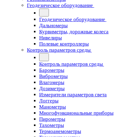
Геодезическое оборудование
Геодезическое оборудование
Дальномеры
Курвиметры, дорожные колеса
Нивелиры
Полевые контроллеры
Контроль параметров среды
Контроль параметров среды
Барометры
Виброметры
Влагомеры
Дозиметры
Измерители параметров света
Логгеры
Манометры
Многофункциональные приборы
Пирометры
Тахометры
Термоанемометры