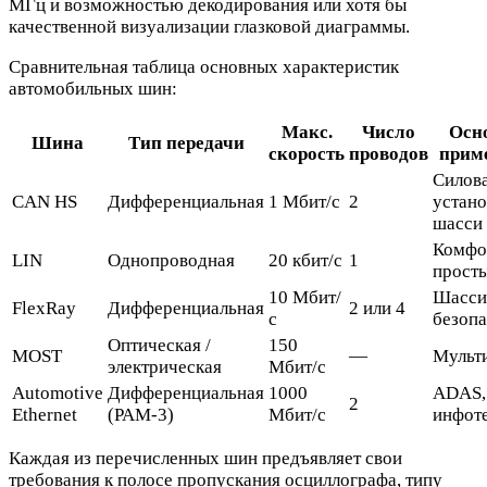
МГц и возможностью декодирования или хотя бы
качественной визуализации глазковой диаграммы.
Сравнительная таблица основных характеристик
автомобильных шин:
Макс.
Число
Осн
Шина
Тип передачи
скорость
проводов
прим
Силов
CAN HS
Дифференциальная
1 Мбит/с
2
устано
шасси
Комфо
LIN
Однопроводная
20 кбит/с
1
просты
10 Мбит/
Шасси
FlexRay
Дифференциальная
2 или 4
с
безопа
Оптическая /
150
MOST
—
Мульт
электрическая
Мбит/с
Automotive
Дифференциальная
1000
ADAS,
2
Ethernet
(PAM-3)
Мбит/с
инфот
Каждая из перечисленных шин предъявляет свои
требования к полосе пропускания осциллографа, типу