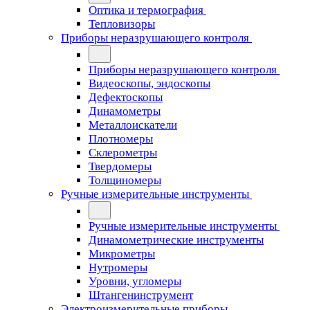
Оптика и термография
Тепловизоры
Приборы неразрушающего контроля
Приборы неразрушающего контроля
Видеоскопы, эндоскопы
Дефектоскопы
Динамометры
Металлоискатели
Плотномеры
Склерометры
Твердомеры
Толщиномеры
Ручные измерительные инструменты
Ручные измерительные инструменты
Динамометрические инструменты
Микрометры
Нутромеры
Уровни, угломеры
Штангенинструмент
Электроизмерительные приборы