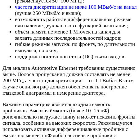
(рекомендуется 50–100 МГц);
частота дискретизации не ниже 100 МВыб/с на канал
(лучше 250 МВыб/с и выше);
возможность работы в дифференциальном режиме
или наличие двух каналов с функцией вычитания;
объём памяти не менее 1 Мточек на канал для
захвата длинных последовательностей кадров;
гибкие режимы запуска: по фронту, по длительности
импульса, по окну;
поддержка постоянного тока (DC) связи входов.
Для анализа Automotive Ethernet требования существенно
выше. Полоса пропускания должна составлять не менее
200 МГц, а частота дискретизации — от 1 ГВыб/с. В этом
случае осциллограф должен обеспечивать построение
глазковой диаграммы и измерение джиттера.
Важным параметром является входная ёмкость
пробников. Высокая ёмкость (более 10–15 пФ)
дополнительно нагружает шину и может исказить фронты
сигнала, особенно на высоких скоростях. Рекомендуется
использовать активные дифференциальные пробники с
ёмкостью менее 5 пФ либо пассивные пробники с