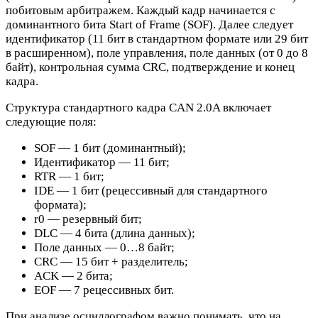
побитовым арбитражем. Каждый кадр начинается с
доминантного бита Start of Frame (SOF). Далее следует
идентификатор (11 бит в стандартном формате или 29 бит
в расширенном), поле управления, поле данных (от 0 до 8
байт), контрольная сумма CRC, подтверждение и конец
кадра.
Структура стандартного кадра CAN 2.0A включает
следующие поля:
SOF — 1 бит (доминантный);
Идентификатор — 11 бит;
RTR — 1 бит;
IDE — 1 бит (рецессивный для стандартного
формата);
r0 — резервный бит;
DLC — 4 бита (длина данных);
Поле данных — 0…8 байт;
CRC — 15 бит + разделитель;
ACK — 2 бита;
EOF — 7 рецессивных бит.
При анализе осциллографом важно понимать, что на