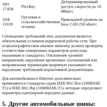
Детерминированный
ISO
FlexRay
доступ, скорости до 10
17458
Мбит/с
Грузовая и
SAE
Прикладной уровень на
сельскохозяйственная
J1939
базе CAN 250 кбит/с
техника
Соблюдение требований этих документов является
обязательным условием корректной работы сети. При
осциллографическом анализе инженер должен проверять
соответствие измеренных параметров допускам,
указанным в стандартах. Отклонение уровней
напряжений, нарушение временных соотношений или
неправильная терминация напрямую указывают на
нарушение требований нормативной документации.
Для автомобильного Ethernet дополнительно
применяются стандарты серии IEEE 802.3bw (100BASE-
T1) и IEEE 802.3bp (1000BASE-T1), которые определяют
параметры однопарной передачи данных.
5. Другие автомобильные шины: